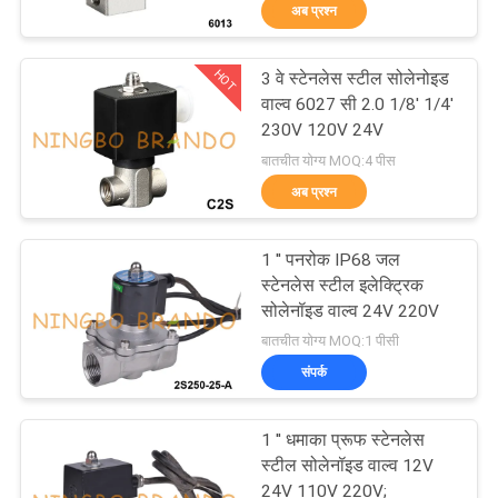
अब प्रश्न
गुणवत्ता
HOT
3 वे स्टेनलेस स्टील सोलेनोइड
नियंत्रण
617
वाल्व 6027 सी 2.0 1/8' 1/4'
230V 120V 24V
वायवीय solenoid वाल्व
बातचीत योग्य MOQ:4 पीस
हमसे
अब प्रश्न
संपर्क
करें
1 '' पनरोक IP68 जल
स्टेनलेस स्टील इलेक्ट्रिक
सोलेनॉइड वाल्व 24V 220V
उद्धरण
1071
बातचीत योग्य MOQ:1 पीसी
मांगें
संपर्क
सोलेनॉइड वाल्व कुंडल
COMPANY
1 '' धमाका प्रूफ स्टेनलेस
NEWS
स्टील सोलेनॉइड वाल्व 12V
24V 110V 220V;