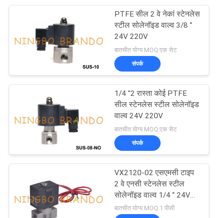
PTFE सील 2 वे नेकां स्टेनलेस
233
स्टील सोलेनॉइड वाल्व 3/8 ''
24V 220V
वायवीय एयर सिलेंडर
बातचीत योग्य MOQ:एक सेट
संपर्क
1/4 ''2 रास्ता कोई PTFE
सील स्टेनलेस स्टील सोलेनॉइड
वाल्व 24V 220V
109
बातचीत योग्य MOQ:एक सेट
फ़िल्टर नियामक
संपर्क
Lubricator
VX2120-02 एसएमसी टाइप
2 वे एनसी स्टेनलेस स्टील
सोलेनॉइड वाल्व 1/4 '' 24V
220V
बातचीत योग्य MOQ:1 पीसी