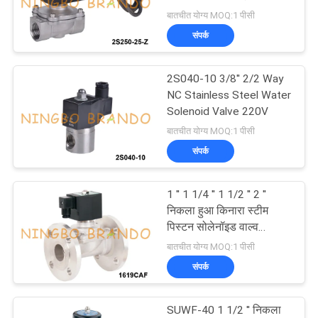
बातचीत योग्य MOQ:1 पीसी
साइटमैप
संपर्क
495
गोपनीयता
2S040-10 3/8'' 2/2 Way
सोलेनॉइड वाल्व आर्मेचर
NC Stainless Steel Water
नीति
Solenoid Valve 220V
बातचीत योग्य MOQ:1 पीसी
संपर्क
1 '' 1 1/4 '' 1 1/2 '' 2 ''
1184
निकला हुआ किनारा स्टीम
पिस्टन सोलेनॉइड वाल्व
पल्स जेट वाल्व
स्टेनलेस स्टील
बातचीत योग्य MOQ:1 पीसी
संपर्क
SUWF-40 1 1/2 '' निकला