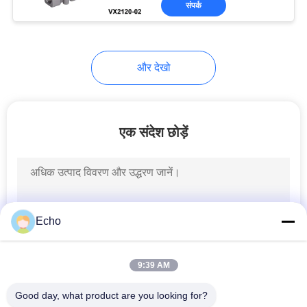
संपर्क
149
हाइड्रोलिक सोलेनॉइड
वाल्व कुंडल
और देखो
एक संदेश छोड़ें
99
सोलोनॉयड कॉइल कनेक्टर
Echo
9:39 AM
Good day, what product are you looking for?
821