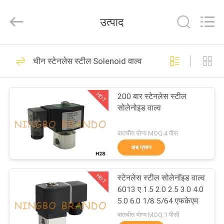
Ningbo
Brando
Hardware
उत्पाद
Co.,
Ltd.
All
Rights
Reserved.
घर
228
चीन स्टेनलेस स्टील Solenoid वाल्व
वायवीय सिलेंडर वाल्व
उत्पाद
HOT
200 बार स्टेनलेस स्टील
सोलेनोइड वाल्व
हमारे
बारे
बातचीत योग्य MOQ:4 पीस
अब प्रश्न
में
43
HOT
स्टेनलेस स्टील सोलेनॉइड वाल्व
कारखाने
वायवीय पल्स वाल्व
6013 ए 1.5 2.0 2.5 3.0 4.0
का
5.0 6.0 1/8 5/64 एफकेएम
बातचीत योग्य MOQ:1 पीसी
दौरा