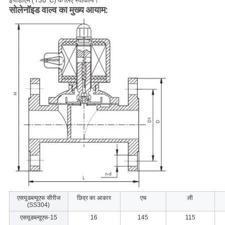
ईपीडीएम (130 ℃) के लिए स्वीकार्य।
सोलेनॉइड वाल्व का मुख्य आयाम:
एसयूडब्ल्यूएफ सीरीज
छिद्र का आकार
एच
ली
(SS304)
एसयूडब्ल्यूएफ-15
16
145
115