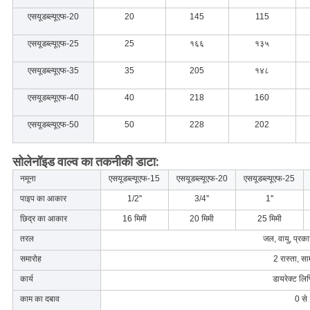
एसयूडब्ल्यूएफ-20
20
145
115
एसयूडब्ल्यूएफ-25
25
१६६
१३५
एसयूडब्ल्यूएफ-35
35
205
१४८
एसयूडब्ल्यूएफ-40
40
218
160
एसयूडब्ल्यूएफ-50
50
228
202
सोलेनॉइड वाल्व का तकनीकी डाटा:
नमूना
एसयूडब्ल्यूएफ-15
एसयूडब्ल्यूएफ-20
एसयूडब्ल्यूएफ-25
पाइप का आकार
1/2''
3/4''
1''
छिद्र का आकार
16 मिमी
20 मिमी
25 मिमी
तरल
जल, वायु, प्रका
समारोह
2 रास्ता, सा
कार्य
डायरेक्ट लिफ
काम का दबाव
0 स