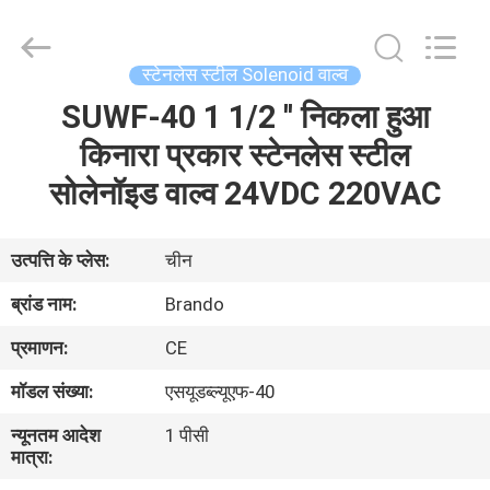
Ningbo
Brando
Hardware
Co.,
Ltd.
स्टेनलेस स्टील Solenoid वाल्व
All
Rights
Reserved.
SUWF-40 1 1/2 '' निकला हुआ
घर
किनारा प्रकार स्टेनलेस स्टील
उत्पाद
सोलेनॉइड वाल्व 24VDC 220VAC
हमारे
उत्पत्ति के प्लेस:
चीन
बारे
ब्रांड नाम:
Brando
में
प्रमाणन:
CE
मॉडल संख्या:
एसयूडब्ल्यूएफ-40
कारखाने
न्यूनतम आदेश
1 पीसी
का
मात्रा:
दौरा