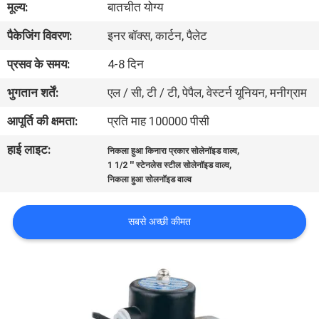
मूल्य:
बातचीत योग्य
पैकेजिंग विवरण:
इनर बॉक्स, कार्टन, पैलेट
गुणवत्ता
नियंत्रण
प्रसव के समय:
4-8 दिन
भुगतान शर्तें:
एल / सी, टी / टी, पेपैल, वेस्टर्न यूनियन, मनीग्राम
हमसे
आपूर्ति की क्षमता:
प्रति माह 100000 पीसी
संपर्क
हाई लाइट:
,
निकला हुआ किनारा प्रकार सोलेनॉइड वाल्व
करें
,
1 1/2 '' स्टेनलेस स्टील सोलेनॉइड वाल्व
निकला हुआ सोलनॉइड वाल्व
उद्धरण
सबसे अच्छी कीमत
मांगें
COMPANY
NEWS