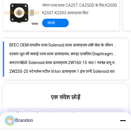
गोयन पल्स वाल्व CA25T CA25DD के लिए K2500
K2501 K2503 डायाफ्राम किट
संपर्क
BFEC OEM वायवीय पल्स Solenoid वाल्व डायाफ्राम लंबी सेवा के जीवन DMF-जेड -76
प्रकार धूल की सफाई पल्स वाल्व डायाफ्राम, कपड़ा प्रबलित Diaphragms DMF-Y-62 डालें
कस्टम NBR Solenoid वाल्व डायाफ्राम 2W160-15 जल / स्वच्छ वायु मध्यम काम कर
2W250-25 स्टेनलेस स्टील Viton डायाफ्राम 1 इंच पानी Solenoid वाल्व के लिए
2W200-20 SS304 छिद्र चढ़कर Nitrile डायाफ्राम NBR डायाफ्राम सीई आईएसओ प्रमाणन
2W400-40 1.5 इंच वर्ग Solenoid वाल्व डायाफ्राम, पानी वाल्व डायाफ्राम
4V420-15 Airtac प्रकार वायवीय 5/2 रास्ता सोलेनॉइड वाल्व 24VDC 220VAC
एक संदेश छोड़ें
6213 5404 बर्कर्ट टाइप सोलेनॉइड वाल्व कॉइल 24VDC 110VAC 220VAC 8W
ASCO टाइप पल्स वाल्व सोलेनॉइड कॉइल 400325-117 220VAC 9W 10W
24VDC 220VAC वायवीय सोलेनॉइड वाल्व का तार 4V110-06 4V120-06 4V130C-06
Brandon
ऑटो रीसेट एयर कंप्रेसर दबाव स्विच एयर कंडीशनर के लिए एडजस्टेबल