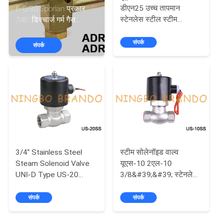
डीएन25 उच्च तापमान
6-0/30 Sporlan प्रकार
स्टेनलेस स्टील स्टीम
7/8'' डिस्चार्ज गर्म गैस
गुणवत्ता
सोलेनॉइड वाल्व 24वी 220वी
बायपास वाल्व
नियंत्रण
संपर्क
संपर्क
हमसे
संपर्क
करें
उद्धरण
3/4'' Stainless Steel
स्टीम सोलेनॉइड वाल्व
मांगें
Steam Solenoid Valve
यूएस-10 2एल-10
UNI-D Type US-20
3/8&#39;&#39; स्टेनलेस
24VDC 220VAC
स्टील सोलेनॉइड वाल्व 24वी
COMPANY
220वी
संपर्क
संपर्क
NEWS