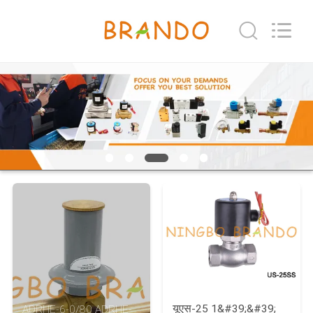
Ningbo
Brando
Hardware
Co.,
Ltd.
All
Rights
Reserved.
घर
उत्पाद
हमारे
बारे
में
कारखाने
का
दौरा
यूएस-25 1&#39;&#39;
ADRHE-6-0/80 ADRHE-