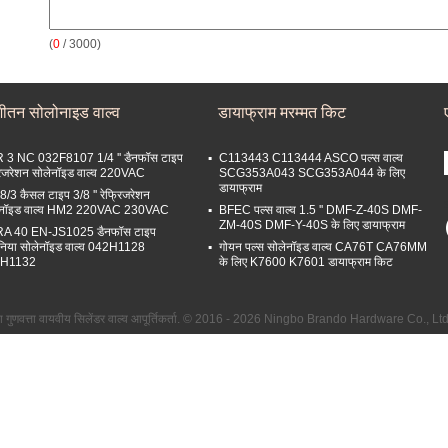
(
0
/ 3000)
शीतन सोलोनाइड वाल्व
डायाफ्राम मरम्मत किट
 3 NC 032F8107 1/4 '' डैनफॉस टाइप
C113443 C113444 ASCO पल्स वाल्व
रिजरेशन सोलेनॉइड वाल्व 220VAC
SCG353A043 SCG353A044 के लिए
डायाफ्राम
/3 कैसल टाइप 3/8 '' रेफ्रिजरेशन
ेनॉइड वाल्व HM2 220VAC 230VAC
BFEC पल्स वाल्व 1.5 '' DMF-Z-40S DMF-
ZM-40S DMF-Y-40S के लिए डायाफ्राम
A 40 EN-JS1025 डैनफॉस टाइप
निया सोलेनॉइड वाल्व 042H1128
गोयन पल्स सोलेनॉइड वाल्व CA76T CA76MM
2H1132
के लिए K7600 K7601 डायाफ्राम किट
ा गुणवत्ता वायवीय सिलेंडर वाल्व आपूर्तिकर्ता. © 2016 - 2026 Ningbo Brando Hardware Co., L