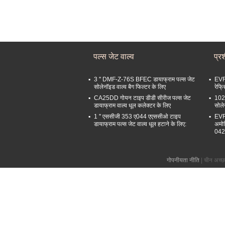
पल्स जेट वाल्व
प्र
3 '' DMF-Z-76S BFEC डायाफ्राम पल्स जेट
EVR
सोलेनॉइड वाल्व बैग फिल्टर के लिए
रेफ्
CA25DD गोयन टाइप डीडी सीरीज पल्स जेट
1028
डायाफ्राम वाल्व धूल कलेक्टर के लिए
सोल
1 '' एससीजी 353 ए044 एएससीओ टाइप
EVR
डायाफ्राम पल्स जेट वाल्व धूल हटाने के लिए:
अमो
04
गोपनीयता नीति
| चीन अच्छ