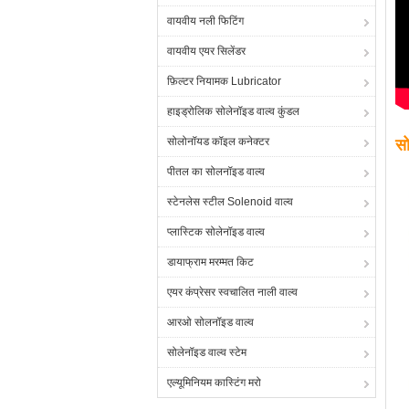
वायवीय नली फिटिंग
वायवीय एयर सिलेंडर
फ़िल्टर नियामक Lubricator
हाइड्रोलिक सोलेनॉइड वाल्व कुंडल
सोलोनॉयड कॉइल कनेक्टर
सो
पीतल का सोलनॉइड वाल्व
स्टेनलेस स्टील Solenoid वाल्व
प्लास्टिक सोलेनॉइड वाल्व
डायाफ्राम मरम्मत किट
एयर कंप्रेसर स्वचालित नाली वाल्व
आरओ सोलनॉइड वाल्व
सोलेनॉइड वाल्व स्टेम
एल्यूमिनियम कास्टिंग मरो