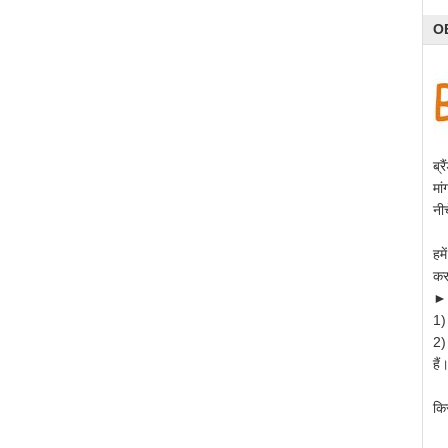
O
ब्
मां
नीच
हम
कर
►
1) 
2)
हैं
कि