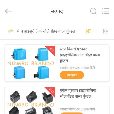
Ningbo
Brando
Hardware
उत्पाद
Co.,
Ltd.
All
Rights
Reserved.
घर
228
चीन हाइड्रोलिक सोलेनॉइड वाल्व कुंडल
वायवीय सिलेंडर वाल्व
उत्पाद
HOT
ईटन विकर्स प्रकार
हाइड्रोलिक सोलनॉइड वाल्व
हमारे
कुंडल
बारे
बातचीत योग्य MOQ:300 पीसी
अब प्रश्न
में
43
HOT
युकेन प्रकार हाइड्रोलिक
कारखाने
वायवीय पल्स वाल्व
सोलेनॉइड वाल्व कुंडल
का
बातचीत योग्य MOQ:300 पीसी
दौरा