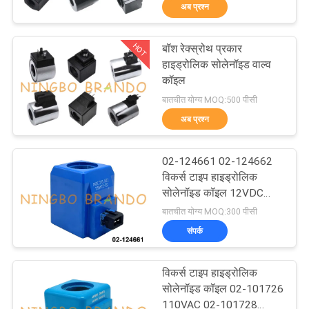
अब प्रश्न
गुणवत्ता
HOT
बॉश रेक्स्रोथ प्रकार
नियंत्रण
617
हाइड्रोलिक सोलेनॉइड वाल्व
कॉइल
वायवीय solenoid वाल्व
बातचीत योग्य MOQ:500 पीसी
हमसे
अब प्रश्न
संपर्क
करें
02-124661 02-124662
विकर्स टाइप हाइड्रोलिक
सोलेनॉइड कॉइल 12VDC
उद्धरण
1071
24VDC 30W
बातचीत योग्य MOQ:300 पीसी
मांगें
संपर्क
सोलेनॉइड वाल्व कुंडल
COMPANY
विकर्स टाइप हाइड्रोलिक
NEWS
सोलेनॉइड कॉइल 02-101726
110VAC 02-101728