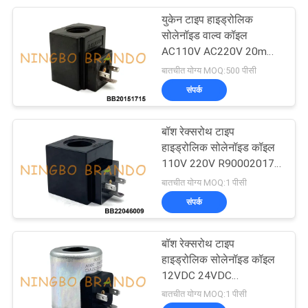
युकेन टाइप हाइड्रोलिक
233
सोलेनॉइड वाल्व कॉइल
AC110V AC220V 20mm
वायवीय एयर सिलेंडर
होल
बातचीत योग्य MOQ:500 पीसी
संपर्क
बॉश रेक्सरोथ टाइप
हाइड्रोलिक सोलेनॉइड कॉइल
110V 220V R900020175
109
R900071030
बातचीत योग्य MOQ:1 पीसी
फ़िल्टर नियामक
संपर्क
Lubricator
बॉश रेक्सरोथ टाइप
हाइड्रोलिक सोलेनॉइड कॉइल
12VDC 24VDC
R900021389
बातचीत योग्य MOQ:1 पीसी
R901370939