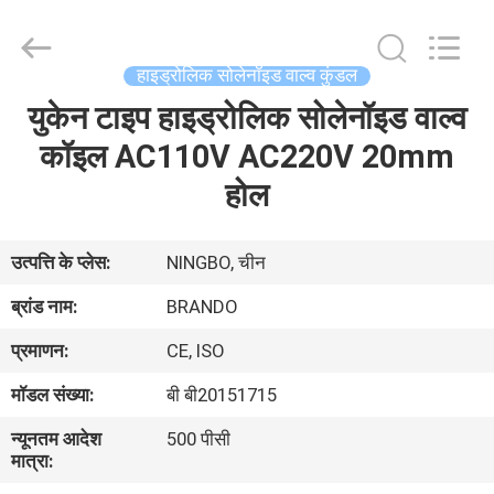
Ningbo
Brando
Hardware
Co.,
Ltd.
हाइड्रोलिक सोलेनॉइड वाल्व कुंडल
All
Rights
Reserved.
युकेन टाइप हाइड्रोलिक सोलेनॉइड वाल्व
घर
कॉइल AC110V AC220V 20mm
उत्पाद
होल
हमारे
उत्पत्ति के प्लेस:
NINGBO, चीन
बारे
ब्रांड नाम:
BRANDO
में
प्रमाणन:
CE, ISO
मॉडल संख्या:
बी बी20151715
कारखाने
न्यूनतम आदेश
500 पीसी
का
मात्रा:
दौरा