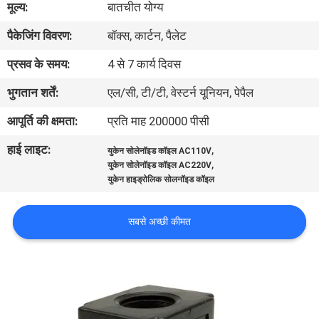
मूल्य:
बातचीत योग्य
पैकेजिंग विवरण:
बॉक्स, कार्टन, पैलेट
गुणवत्ता
नियंत्रण
प्रसव के समय:
4 से 7 कार्य दिवस
भुगतान शर्तें:
एल/सी, टी/टी, वेस्टर्न यूनियन, पेपैल
हमसे
आपूर्ति की क्षमता:
प्रति माह 200000 पीसी
संपर्क
हाई लाइट:
,
युकेन सोलेनॉइड कॉइल AC110V
करें
,
युकेन सोलेनॉइड कॉइल AC220V
युकेन हाइड्रोलिक सोलनॉइड कॉइल
उद्धरण
सबसे अच्छी कीमत
मांगें
COMPANY
NEWS