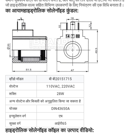
समान चुंबकीय क्षेत्र का उत्पादन करते हैं, और धातु का तार डाला या हटाया जा सकता है
जो हाइड्रोलिक वाल्व सहित विभिन्न उपकरणों के लिए नियंत्रण की एक विधि बनाता है।
का आयाम
हाइड्रोलिक सोलेनॉइड कुंडल
:
ब्रैंडो मॉडल
बी बी20151715
वोल्टेज
110VAC, 220VAC
शक्ति
28W
अन्य वोल्टेज और बिजली को अनुकूलित किया जा सकता है
योजक
DIN43650A
इन्सुलेशन वर्ग
एच
सुरक्षा वर्ग
आईपी65
हाइड्रोलिक सोलेनॉइड कॉइल का उत्पाद वीडियो
: