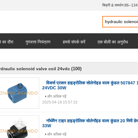
बिक्री & समर्थन:
86--13
 का दौरा
गुणवत्ता नियंत्रण
हमसे संपर्क करें
एक बोली का अनुरोध
(100)
draulic solenoid valve coil 24vdc
विकर्स प्रकार हाइड्रोलिक सोलेनोइड वाल्व कुंडल 507
24VDC 30W
और अधिक पढ़ें
2025-04-18 15:57:32
नॉर्थमैन टाइप हाइड्रोलिक सोलेनॉइड वाल्व कुंडल 20 मि
33W
और अधिक पढ़ें