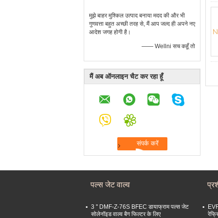
मुझे बाहर मुश्किल उत्पाद बनाया मदद की और भी
गुणवत्ता बहुत अच्छी तरह से, मैं आप जल्द ही अपने नए
आदेश जगह होगी है।
—— Wellni सच कहूँ तो
मैं अब ऑनलाइन चैट कर रहा हूँ
पल्स जेट वाल्व
प्र
3 '' DMF-Z-76S BFEC डायाफ्राम पल्स जेट
EVR
सोलेनॉइड वाल्व बैग फिल्टर के लिए
रेफ्