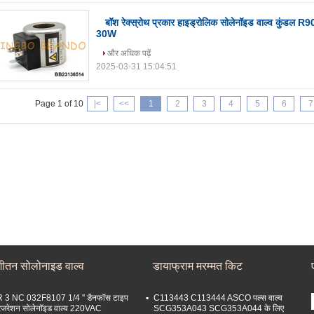
बॉश रेक्स्रोथ प्रकार हाइड्रोलिक सोलेनॉइड वाल्व कुं
30W
और अधिक पढ़ें
2025-03-31 15:04:51
Page 1 of 10
|<
<<
1
2
3
4
5
6
7
शीतन सोलोनाइड वाल्व
डायाफ्राम मरम्मत किट
 3 NC 032F8107 1/4 '' डैनफॉस टाइप
C113443 C113444 ASCO पल्स वाल्व
रिजरेशन सोलेनॉइड वाल्व 220VAC
SCG353A043 SCG353A044 के लिए