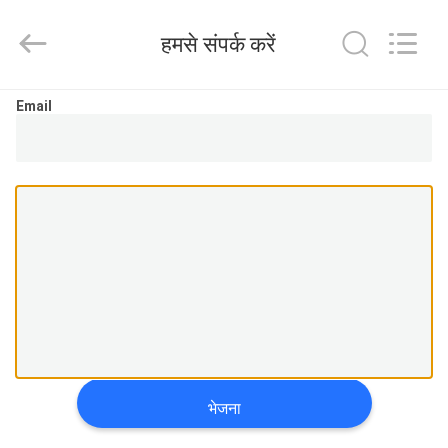
Ningbo
Brando
Hardware
हमसे संपर्क करें
Co.,
Ltd.
All
Rights
Reserved.
घर
Email
उत्पाद
हमारे
बारे
में
कारखाने
का
भेजना
दौरा