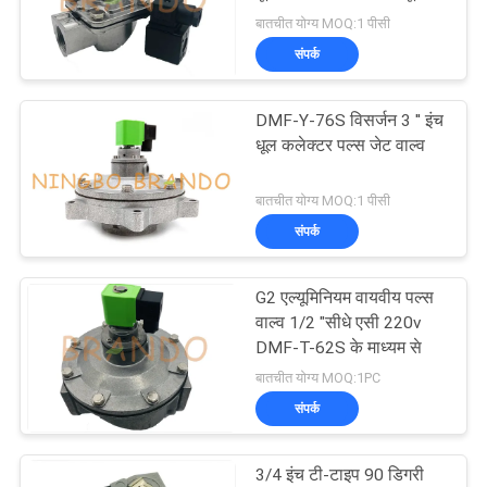
RCA25T
बातचीत योग्य MOQ:1 पीसी
साइटमैप
संपर्क
495
गोपनीयता
DMF-Y-76S विसर्जन 3 '' इंच
सोलेनॉइड वाल्व आर्मेचर
धूल कलेक्टर पल्स जेट वाल्व
नीति
बातचीत योग्य MOQ:1 पीसी
संपर्क
G2 एल्यूमिनियम वायवीय पल्स
1184
वाल्व 1/2 "सीधे एसी 220v
DMF-T-62S के माध्यम से
पल्स जेट वाल्व
बातचीत योग्य MOQ:1PC
संपर्क
3/4 इंच टी-टाइप 90 डिगरी