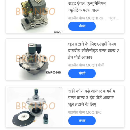
राइट एंगल, एल्युमिनियम
न्यूमेटिक पल्स वाल्व
485
बातचीत योग्य MOQ:1Pcs ， नमूना उपलब्ध है
संपर्क
प्रशीतन सोलोनाइड वाल्व
धूल हटाने के लिए एल्यूमीनियम
वायवीय सोलेनॉइड पल्स वाल्व 2
इंच पोर्ट आकार
बातचीत योग्य MOQ:1 पीसी
संपर्क
312
सही कोण बड़े आकार वायवीय
वायवीय नली फिटिंग
पल्स वाल्व 3 इंच पोर्ट आकार
धूल हटाने के लिए
बातचीत योग्य MOQ:1PC
संपर्क