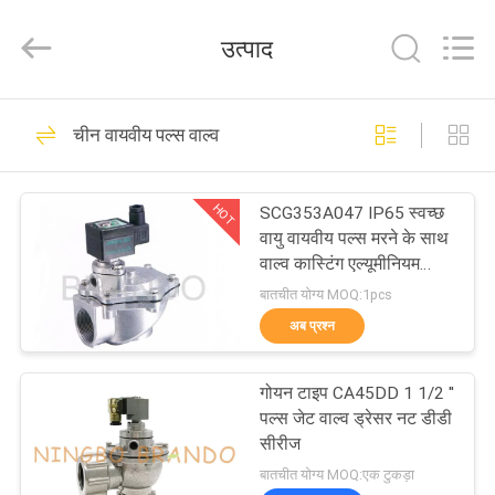
Ningbo
Brando
Hardware
उत्पाद
Co.,
Ltd.
All
Rights
Reserved.
घर
228
चीन वायवीय पल्स वाल्व
वायवीय सिलेंडर वाल्व
उत्पाद
HOT
SCG353A047 IP65 स्वच्छ
वायु वायवीय पल्स मरने के साथ
हमारे
वाल्व कास्टिंग एल्यूमीनियम
शरीर
बारे
बातचीत योग्य MOQ:1pcs
अब प्रश्न
में
43
गोयन टाइप CA45DD 1 1/2 ''
कारखाने
वायवीय पल्स वाल्व
पल्स जेट वाल्व ड्रेसर नट डीडी
का
सीरीज
बातचीत योग्य MOQ:एक टुकड़ा
दौरा