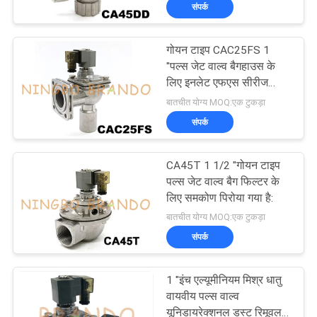
संपर्क
गुणवत्ता
गोयन टाइप CAC25FS 1
नियंत्रण
617
"पल्स जेट वाल्व बैगहाउस के
लिए इनलेट एफएस सीरीज
वायवीय solenoid वाल्व
निकला हुआ]
बातचीत योग्य MOQ:एक टुकड़ा
हमसे
संपर्क
संपर्क
करें
CA45T 1 1/2 "गोयन टाइप
पल्स जेट वाल्व बैग फिल्टर के
लिए समकोण पिरोया गया है:
उद्धरण
1071
बातचीत योग्य MOQ:एक टुकड़ा
मांगें
संपर्क
सोलेनॉइड वाल्व कुंडल
COMPANY
1 "इंच एल्यूमीनियम मिश्र धातु
NEWS
वायवीय पल्स वाल्व
यूनिडायरेक्शनल डस्ट रिमूवल