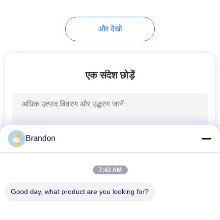
233
और देखो
वायवीय एयर सिलेंडर
एक संदेश छोड़ें
109
फ़िल्टर नियामक
Brandon
Lubricator
7:42 AM
Good day, what product are you looking for?
लोकप्रिय श्रेणियां
सभी