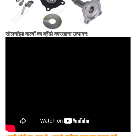
सोलनॉइड वाल्वों का ब्रैंडो कारखाना उत्पादन: