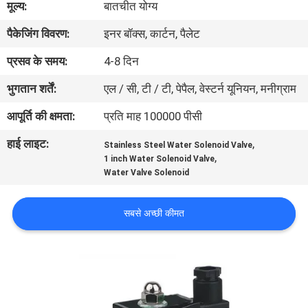
मूल्य:
बातचीत योग्य
पैकेजिंग विवरण:
इनर बॉक्स, कार्टन, पैलेट
गुणवत्ता
नियंत्रण
प्रसव के समय:
4-8 दिन
भुगतान शर्तें:
एल / सी, टी / टी, पेपैल, वेस्टर्न यूनियन, मनीग्राम
हमसे
आपूर्ति की क्षमता:
प्रति माह 100000 पीसी
संपर्क
हाई लाइट:
,
Stainless Steel Water Solenoid Valve
करें
,
1 inch Water Solenoid Valve
Water Valve Solenoid
उद्धरण
सबसे अच्छी कीमत
मांगें
COMPANY
NEWS