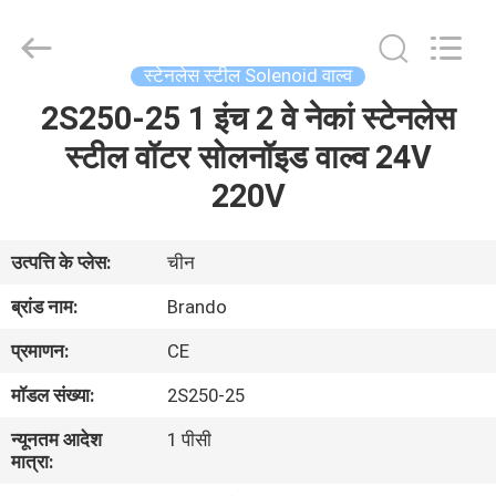
Ningbo
Brando
Hardware
Co.,
Ltd.
स्टेनलेस स्टील Solenoid वाल्व
All
Rights
Reserved.
2S250-25 1 इंच 2 वे नेकां स्टेनलेस
घर
स्टील वॉटर सोलनॉइड वाल्व 24V
उत्पाद
220V
हमारे
उत्पत्ति के प्लेस:
चीन
बारे
ब्रांड नाम:
Brando
में
प्रमाणन:
CE
मॉडल संख्या:
2S250-25
कारखाने
न्यूनतम आदेश
1 पीसी
का
मात्रा:
दौरा