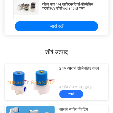
महिला धागा 1/4 प्लास्टिक रिवर्स ऑस्मोसिस
पार्ट्स 36V डीसी solenoid वाल्व
जारी रखें
शीर्ष उत्पाद
24V आरओ सोलेनॉइड वाल्व
बातचीत योग्य MOQ:1 टुकड़ा
संपर्क
आरओ त्वरित फिटिंग