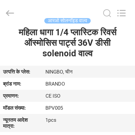
Ningbo
Brando
Hardware
Co.,
Ltd.
आरओ सोलनॉइड वाल्व
All
Rights
Reserved.
महिला धागा 1/4 प्लास्टिक रिवर्स
घर
ऑस्मोसिस पार्ट्स 36V डीसी
उत्पाद
solenoid वाल्व
हमारे
उत्पत्ति के प्लेस:
NINGBO, चीन
बारे
ब्रांड नाम:
BRANDO
में
प्रमाणन:
CE ISO
मॉडल संख्या:
BPV005
कारखाने
न्यूनतम आदेश
1pcs
का
मात्रा:
दौरा