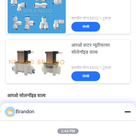
बातचीत योग्य MOQ:1 टुकड़ा
संपर्क
आरओ वाटर प्यूरीफायर
सोलेनॉइड वाल्व
बातचीत योग्य MOQ:1 टुकड़ा
संपर्क
आरओ सोलनॉइड वाल्व
आरओ वाटर प्यूरीफायर वाल्व के लिए 12 वी सामान्य रूप से बंद इलेक्ट्रोमैग्नेटिक कॉइल
Brandon
EVI 3P/16 AMISCO टाइप हाइड्रोलिक सोलेनॉइड कॉइल 220VAC 110VAC
24VDC 12VDC 26W
1:44 PM