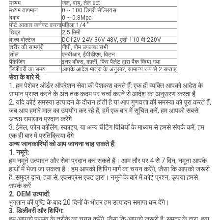
मध्यम
जल, वायु, तेल ect
मध्यम तापमान
0 ~ 100 डिग्री सेल्सियस
दबाव
0 ~ 0.8Mpa
पोर्ट आकार कनेक्ट करना
महिला 1/4 "
छिद्र
2.5 मिमी
वाल्व वोल्टेज
DC12V 24V 36V 48V, एसी 110 वी 220V
शरीर की सामग्री
पीपी, पोम उपलब्ध सभी
सील
एनबीआर, ईपीडीएम, विटन
पैकेजिंग
इनर बॉक्स, दफ़्ती, फिर पैलेट द्वारा पैक किया गया
डिलीवरी का समय
आपके आदेश मात्रा के अनुसार, सामान्य रूप से 2 सप्ताह
सेवा के बारे में:
1. हम पेशेवर ऑर्डर ऑपरेशन सेवा की पेशकश करते हैं: एक ही व्यक्ति आपको आदेश के
सामान प्राप्त करने के अंत तक कदम पर चर्चा करने से आदेश का अनुसरण करता है
2. यदि कोई समस्या उत्पादन के दौरान होती है या आप गुणवत्ता की समस्या को पूरा करते हैं,
जब आप हमारे माल का उपयोग कर रहे हैं, हमें एक बार में सूचित करें, हम आपको सबसे
अच्छा समाधान प्रदान करेंगे
3. ईमेल, फोन कॉलिंग, स्काइप, या अन्य चैटिंग विधियों के माध्यम से हमसे संपर्क करें, हम
एक ही बार में प्रतिक्रिया देंगे
अन्य जानकारियों को आप जानना चाह सकते हैं:
1. नमूने:
हम नमूने उत्पादन और सेवा प्रदान कर सकते हैं। आम तौर पर 4 से 7 दिन, नमूना आपके
हाथों में भेजा जा सकता है। हम आपको शिपिंग मार्ग का चयन करेंगे, जैसा कि आपको जरूरी
है: समुद्र द्वारा, हवा से, एक्सप्रेस एक्ट द्वारा। नमूने के बारे में कोई प्रश्न, कृपया हमसे
संपर्क करें
2. OEM उत्पादों:
भुगतान की पुष्टि के बाद 20 दिनों के भीतर हम उत्पादन समाप्त कर देंगे।
3. डिलीवरी और शिपिंग:
हम आपको प्रसव के तरीके का चयन करेंगे, जैसा कि आपको जरूरी है: समुद्र के द्वारा, हवा