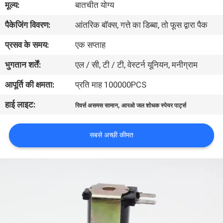
मूल्य:
बातचीत योग्य
पैकेजिंग विवरण:
आंतरिक बॉक्स, गत्ते का डिब्बा, तो फूस द्वारा पैक
गुणवत्ता
नियंत्रण
प्रसव के समय:
एक सप्ताह
भुगतान शर्तें:
एल / सी, टी / टी, वेस्टर्न यूनियन, मनीग्राम
हमसे
आपूर्ति की क्षमता:
प्रति माह 100000PCS
संपर्क
हाई लाइट:
,
रिवर्स असमस सामान
आरओ जल शोधक स्पेयर पार्ट्स
करें
सबसे अच्छी कीमत
उद्धरण
मांगें
COMPANY
NEWS