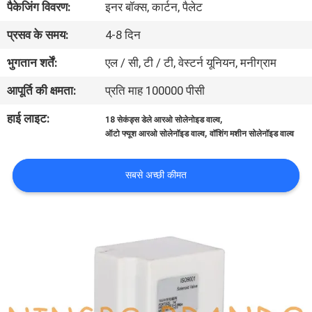
पैकेजिंग विवरण:
इनर बॉक्स, कार्टन, पैलेट
प्रसव के समय:
4-8 दिन
गुणवत्ता
नियंत्रण
भुगतान शर्तें:
एल / सी, टी / टी, वेस्टर्न यूनियन, मनीग्राम
आपूर्ति की क्षमता:
प्रति माह 100000 पीसी
हमसे
हाई लाइट:
,
18 सेकंड्स डेले आरओ सोलेनोइड वाल्व
संपर्क
,
ऑटो फ्यूश आरओ सोलेनॉइड वाल्व
वॉशिंग मशीन सोलेनॉइड वाल्व
करें
सबसे अच्छी कीमत
उद्धरण
मांगें
COMPANY
NEWS