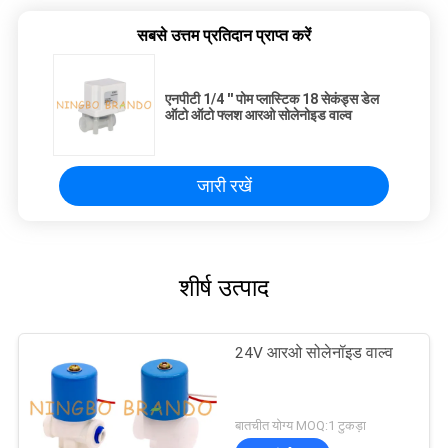
सबसे उत्तम प्रतिदान प्राप्त करें
एनपीटी 1/4 '' पोम प्लास्टिक 18 सेकंड्स डेल
ऑटो ऑटो फ्लश आरओ सोलेनोइड वाल्व
जारी रखें
शीर्ष उत्पाद
24V आरओ सोलेनॉइड वाल्व
बातचीत योग्य MOQ:1 टुकड़ा