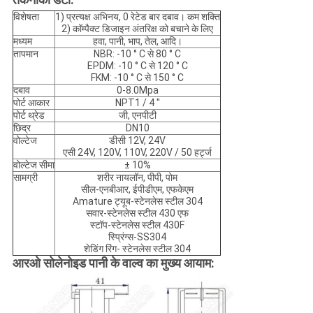
विशेषता
1) प्रत्यक्ष अभिनय, 0 रेटेड बार दबाव। कम शक्ति
2) कॉम्पैक्ट डिजाइन अंतरिक्ष को बचाने के लिए
मध्यम
हवा, पानी, भाप, तेल, आदि।
तापमान
NBR: -10 ° C से 80 ° C
EPDM: -10 ° C से 120 ° C
FKM: -10 ° C से 150 ° C
दबाव
0-8.0Mpa
पोर्ट आकार
NPT1 / 4 ''
पोर्ट थ्रेड
जी, एनपीटी
छिद्र
DN10
वोल्टेज
डीसी 12V, 24V
एसी 24V, 120V, 110V, 220V / 50 हर्ट्ज
वोल्टेज सीमा
± 10%
सामग्री
शरीर नायलॉन, पीपी, पोम
सील-एनबीआर, ईपीडीएम, एफकेएम
Amature ट्यूब-स्टेनलेस स्टील 304
सवार-स्टेनलेस स्टील 430 एफ
स्टॉप-स्टेनलेस स्टील 430F
स्प्रिंग्स-SS304
शेडिंग रिंग- स्टेनलेस स्टील 304
आरओ सोलेनोइड पानी के वाल्व का मुख्य आयाम: