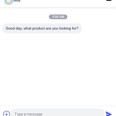
Mia
EVI 3P/16 AMISCO टाइप हाइड्रोलिक सोलेनॉइड कॉइल 220VAC 110VAC
24VDC 12VDC 26W
3:06 AM
शुद्ध पानी रिवर्स ऑस्मोसिस 6.35 मिमी प्लग प्लास्टिक आरओ सोलनॉइड वाल्व
Good day, what product are you looking for?
लोकप्रिय श्रेणियां
सभी
वायवीय सिलेंडर वाल्व
वायवीय पल्स वाल्व
वायवीय Solenoid वाल्व
सोलेनॉइड वाल्व कुंडल
सोलेनॉइड वाल्व आर्मेचर
पल्स जेट वाल्व
प्रशीतन सोलोनाइड वाल्व
वायवीय नली फिटिंग
एक बोली का अनुरोध