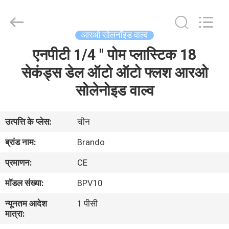
Ningbo
Brando
Hardware
Co.,
Ltd.
आरओ सोलनॉइड वाल्व
All
Rights
Reserved.
एनपीटी 1/4 '' पोम प्लास्टिक 18
घर
सेकंड्स डेल ऑटो ऑटो फ्लश आरओ
उत्पाद
सोलेनोइड वाल्व
हमारे
उत्पत्ति के प्लेस:
चीन
बारे
ब्रांड नाम:
Brando
में
प्रमाणन:
CE
मॉडल संख्या:
BPV10
कारखाने
न्यूनतम आदेश
1 पीसी
का
मात्रा:
दौरा