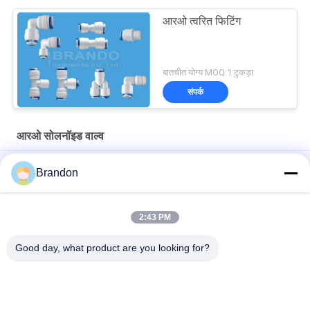
आरओ त्वरित फिटिंग
बातचीत योग्य MOQ:1 टुकड़ा
संपर्क
आरओ सोलनॉइड वाल्व
आरओ वाटर प्यूरीफायर वाल्व के लिए 12 वी सामान्य रूप से बंद इलेक्ट्रोमैग्नेटिक कॉइल
Brandon
EVI 3P/16 AMISCO टाइप हाइड्रोलिक सोलेनॉइड कॉइल 220VAC 110VAC
24VDC 12VDC 26W
2:43 PM
शुद्ध पानी रिवर्स ऑस्मोसिस 6.35 मिमी प्लग प्लास्टिक आरओ सोलनॉइड वाल्व
Good day, what product are you looking for?
लोकप्रिय श्रेणियां
सभी