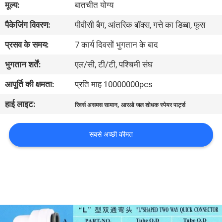
मूल्य:
बातचीत योग्य
पैकेजिंग विवरण:
पीवीसी बैग, आंतरिक बॉक्स, गत्ते का डिब्बा, फूस
गुणवत्ता
नियंत्रण
प्रसव के समय:
7 कार्य दिवसों भुगतान के बाद
भुगतान शर्तें:
एल/सी, टी/टी, पश्चिमी संघ
हमसे
आपूर्ति की क्षमता:
प्रति माह 10000000pcs
संपर्क
हाई लाइट:
,
रिवर्स असमस सामान
आरओ जल शोधक स्पेयर पार्ट्स
करें
सबसे अच्छी कीमत
उद्धरण
मांगें
COMPANY
NEWS