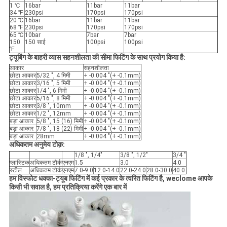
1 ℃
16bar
11bar
11bar
34 ℉
230psi
170psi
170psi
20 ℃
16bar
11bar
11bar
68 ℉
230psi
170psi
170psi
65 ℃
10bar
7bar
7bar
150
150 साई
100psi
100psi
℉
ट्यूबिंग के बाहरी व्यास सहनशीलता की सीमा फिटिंग के साथ प्रयोग किया है:
आकार
सहनशीलता
छोटा आकार
5/32 ", 4 मिमी
+ -0.004 "(+ -0.1mm)
छोटा आकार
3/16 ", 5 मिमी
+ -0.004 "(+ -0.1mm)
छोटा आकार
1/4 ", 6 मिमी
+ -0.004 "(+ -0.1mm)
छोटा आकार
5/16 ", 8 मिमी
+ -0.004 "(+ -0.1mm)
छोटा आकार
3/8 ", 10mm
+ -0.004 "(+ -0.1mm)
छोटा आकार
1/2 ", 12mm
+ -0.004 "(+ -0.1mm)
बड़ा आकार
5/8 ", 15 (16) मिमी
+ -0.004 "(+ -0.1mm)
बड़ा आकार
7/8 ", 18 (22) मिमी
+ -0.004 "(+ -0.1mm)
बड़ा आकार
28mm
+ -0.004 "(+ -0.1mm)
अधिकतम अनुमेय टोक़:
1/8 ", 1/4"
3/8 ", 1/2"
3/4 "
प्लास्टिक
अधिकतम टौर्क
एनएम
1.5
3.0
4.0
स्टील
अधिकतम टौर्क
एनएम
7.0-9.0
12.0-14.0
22.0-24.0
28.0-30.0
40.0
हम विस्फोट धक्का-ट्यूब फिटिंग में कई प्रकार के त्वरित फिटिंग है, weclome आपके
किसी भी सवाल है, हम प्रतिक्रिया करेंगे एक बार में