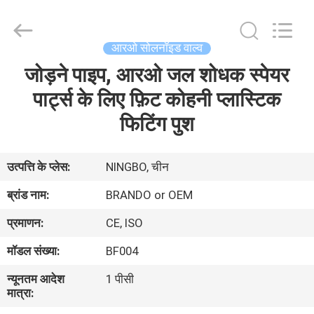
Ningbo
Brando
Hardware
Co.,
Ltd.
आरओ सोलनॉइड वाल्व
All
Rights
Reserved.
जोड़ने पाइप, आरओ जल शोधक स्पेयर
घर
पार्ट्स के लिए फ़िट कोहनी प्लास्टिक
उत्पाद
फिटिंग पुश
हमारे
उत्पत्ति के प्लेस:
NINGBO, चीन
बारे
ब्रांड नाम:
BRANDO or OEM
में
प्रमाणन:
CE, ISO
मॉडल संख्या:
BF004
कारखाने
न्यूनतम आदेश
1 पीसी
का
मात्रा:
दौरा