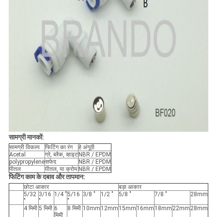
सामग्री मानकों:
सामग्री विकल्प
फिटिंग का रंग
हे अंगूठी
Acetal
ग्रे, ब्लैक, व्हाइट
NBR / EPDM
polypropylene
सफेद
NBR / EPDM
पीतल
पीतल, या क्रोम
NBR / EPDM
फिटिंग काम के दबाव और तापमान:
छोटा आकार
बड़ा आकार
5/32
3/16
1/4 "
5/16
3/8 "
1/2 "
5/8 "
7/8 "
28mm
"
"
"
4 मिमी
5 मिमी
6
8 मिमी
10mm
12mm
15mm
16mm
18mm
22mm
28mm
मिमी