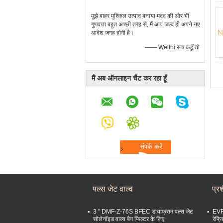
मुझे बाहर मुश्किल उत्पाद बनाया मदद की और भी
गुणवत्ता बहुत अच्छी तरह से, मैं आप जल्द ही अपने नए
आदेश जगह होगी है।
—— Wellni सच कहूँ तो
मैं अब ऑनलाइन चैट कर रहा हूँ
पल्स जेट वाल्व
प्र
3 '' DMF-Z-76S BFEC डायाफ्राम पल्स जेट
EVR
सोलेनॉइड वाल्व बैग फिल्टर के लिए
रेफ्