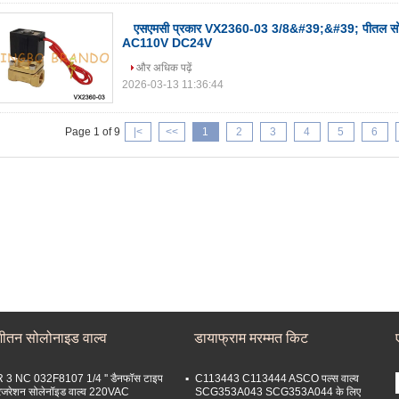
एसएमसी प्रकार VX2360-03 3/8&#39;&#39; पीतल स
AC110V DC24V
और अधिक पढ़ें
2026-03-13 11:36:44
Page 1 of 9
|<
<<
1
2
3
4
5
6
शीतन सोलोनाइड वाल्व
डायाफ्राम मरम्मत किट
 3 NC 032F8107 1/4 '' डैनफॉस टाइप
C113443 C113444 ASCO पल्स वाल्व
रिजरेशन सोलेनॉइड वाल्व 220VAC
SCG353A043 SCG353A044 के लिए