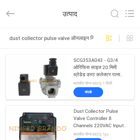
Ningbo
Brando
Hardware
उत्पाद
Co.,
Ltd.
All
Rights
Reserved.
घर
dust collector pulse valve ऑनलाइन निर्माण
उत्पाद
SCG353A043 - G3/4
ओरिफिस साइज 20 मिमी
हमारे
थ्रेडेड डस्ट कलेक्टर पल्स
वाल्व एल्यूमीनियम बॉडी
बारे
बातचीत योग्य MOQ:1 पीसी
एनबीआर सील सीरीज 353
संपर्क
में
Dust Collector Pulse
कारखाने
Valve Controller 8
का
Channels 220VAC Input
24VDC Output
बातचीत योग्य MOQ:1pc
दौरा