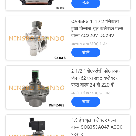
संपर्क
गुणवत्ता
CA45FS 1-1 / 2 "निकला
नियंत्रण
हुआ किनारा धूल कलेक्टर पल्स
वाल्व AC220V DC24V
बातचीत योग्य MOQ:1 सेट
हमसे
संपर्क
संपर्क
करें
2 1/2 '' बीएफईसी डीएमएफ-
जेड -62 एस डस्ट कलेक्टर
पल्स वाल्व 24 वी 220 वी
उद्धरण
बातचीत योग्य MOQ:एक सेट
मांगें
संपर्क
COMPANY
1.5 इंच धूल कलेक्टर पल्स
NEWS
वाल्व SCG353A047 ASCO
प्रकार