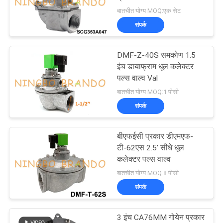
बातचीत योग्य MOQ:एक सेट
साइटमैप
संपर्क
गोपनीयता
DMF-Z-40S समकोण 1.5
इंच डायाफ्राम धूल कलेक्टर
नीति
पल्स वाल्व Val
बातचीत योग्य MOQ:1 पीसी
संपर्क
बीएफईसी प्रकार डीएमएफ-
टी-62एस 2.5' सीधे धूल
कलेक्टर पल्स वाल्व
बातचीत योग्य MOQ:8 पीसी
संपर्क
3 इंच CA76MM गोयेन प्रकार