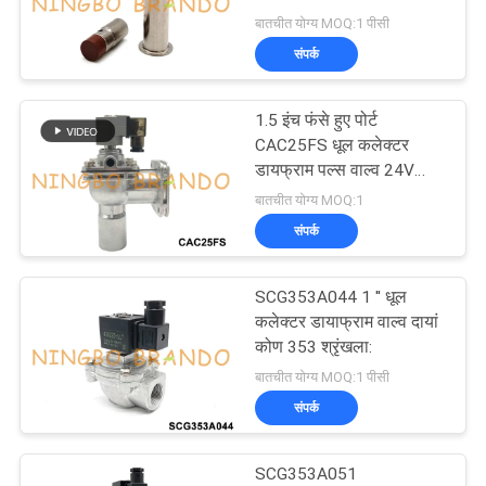
बातचीत योग्य MOQ:1 पीसी
साइटमैप
संपर्क
गोपनीयता
1.5 इंच फंसे हुए पोर्ट
CAC25FS धूल कलेक्टर
नीति
डायफ्राम पल्स वाल्व 24V
डीसी 220V एसी
बातचीत योग्य MOQ:1
संपर्क
SCG353A044 1 '' धूल
कलेक्टर डायाफ्राम वाल्व दायां
कोण 353 श्रृंखला:
बातचीत योग्य MOQ:1 पीसी
संपर्क
SCG353A051