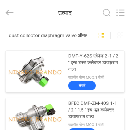
Ningbo
Brando
Hardware
उत्पाद
Co.,
Ltd.
All
Rights
Reserved.
घर
dust collector diaphragm valve ऑनलाइन निर्माण
उत्पाद
DMF-Y-62S एंबेडेड 2-1 / 2
'' इन्च डस्ट कलेक्टर डायफ्राम
हमारे
वाल्व
बारे
बातचीत योग्य MOQ:1 पीसी
संपर्क
में
BFEC DMF-ZM-40S 1-1
कारखाने
/ 2 '' 1.5 '' इंच धूल कलेक्टर
का
डायाफ्राम वाल्व
बातचीत योग्य MOQ:1 पीसी
दौरा