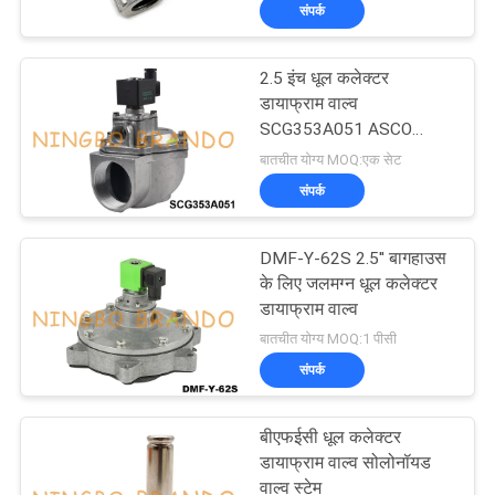
संपर्क
गुणवत्ता
2.5 इंच धूल कलेक्टर
नियंत्रण
डायाफ्राम वाल्व
SCG353A051 ASCO
प्रकार
बातचीत योग्य MOQ:एक सेट
हमसे
संपर्क
संपर्क
करें
DMF-Y-62S 2.5'' बागहाउस
के लिए जलमग्न धूल कलेक्टर
डायाफ्राम वाल्व
उद्धरण
बातचीत योग्य MOQ:1 पीसी
मांगें
संपर्क
COMPANY
बीएफईसी धूल कलेक्टर
NEWS
डायाफ्राम वाल्व सोलोनॉयड
वाल्व स्टेम