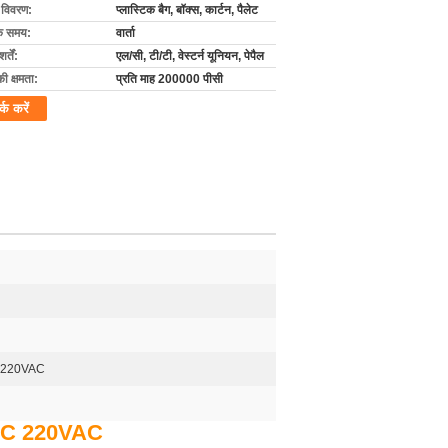
ग विवरण:
प्लास्टिक बैग, बॉक्स, कार्टन, पैलेट
के समय:
वार्ता
्तें:
एल/सी, टी/टी, वेस्टर्न यूनियन, पेपैल
की क्षमता:
प्रति माह 200000 पीसी
र्क करें
 220VAC
4VDC 220VAC