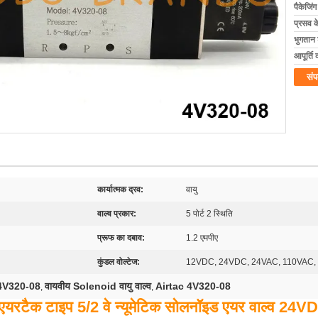
पैकेजिं
प्रसव 
भुगतान शर
आपूर्ति 
संप
कार्यात्मक द्रव:
वायु
वाल्व प्रकार:
5 पोर्ट 2 स्थिति
प्रूफ का दबाव:
1.2 एमपीए
कुंडल वोल्टेज:
12VDC, 24VDC, 24VAC, 110VAC,
 4V320-08
वायवीय Solenoid वायु वाल्व
Airtac 4V320-08
,
,
यरटैक टाइप 5/2 वे न्यूमेटिक सोलनॉइड एयर वाल्व 2