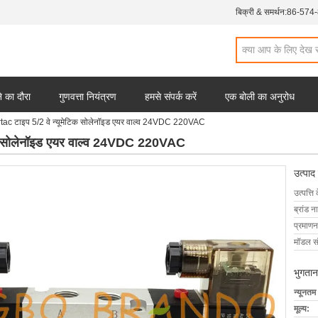
बिक्री & समर्थन:
86-574
 का दौरा
गुणवत्ता नियंत्रण
हमसे संपर्क करें
एक बोली का अनुरोध
ac टाइप 5/2 वे न्यूमेटिक सोलेनॉइड एयर वाल्व 24VDC 220VAC
िक सोलेनॉइड एयर वाल्व 24VDC 220VAC
उत्पाद
उत्पत्ति 
ब्रांड न
प्रमाणन
मॉडल सं
भुगतान
न्यूनतम
मूल्य: