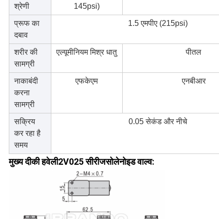
श्रेणी
145psi)
प्रूफ का
1.5 एमपीए (215psi)
दबाव
शरीर की
एल्यूमीनियम मिश्र धातु
पीतल
सामग्री
नाकाबंदी
एफकेएम
एनबीआर
करना
सामग्री
सक्रिय
0.05 सेकंड और नीचे
कर रहा है
समय
मुख्य दी
की हवेली
2V025 सीरीज
सोलेनोइड वाल्व
: