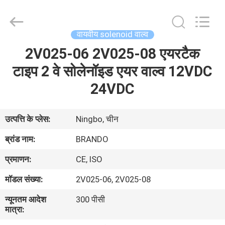
Ningbo
Brando
Hardware
Co.,
Ltd.
वायवीय solenoid वाल्व
All
Rights
Reserved.
2V025-06 2V025-08 एयरटैक
घर
टाइप 2 वे सोलेनॉइड एयर वाल्व 12VDC
उत्पाद
24VDC
हमारे
उत्पत्ति के प्लेस:
Ningbo, चीन
बारे
ब्रांड नाम:
BRANDO
में
प्रमाणन:
CE, ISO
मॉडल संख्या:
2V025-06, 2V025-08
कारखाने
न्यूनतम आदेश
300 पीसी
का
मात्रा:
दौरा