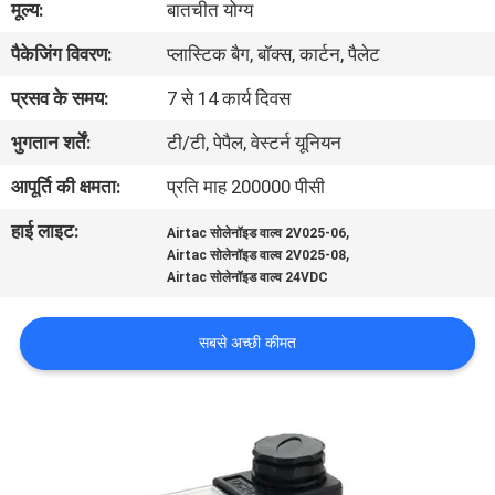
मूल्य:
बातचीत योग्य
पैकेजिंग विवरण:
प्लास्टिक बैग, बॉक्स, कार्टन, पैलेट
गुणवत्ता
नियंत्रण
प्रसव के समय:
7 से 14 कार्य दिवस
भुगतान शर्तें:
टी/टी, पेपैल, वेस्टर्न यूनियन
हमसे
आपूर्ति की क्षमता:
प्रति माह 200000 पीसी
संपर्क
हाई लाइट:
,
Airtac सोलेनॉइड वाल्व 2V025-06
करें
,
Airtac सोलेनॉइड वाल्व 2V025-08
Airtac सोलेनॉइड वाल्व 24VDC
उद्धरण
सबसे अच्छी कीमत
मांगें
COMPANY
NEWS