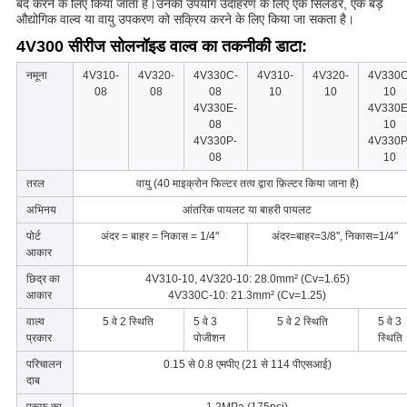
बंद करने के लिए किया जाता है।उनका उपयोग उदाहरण के लिए एक सिलेंडर, एक बड़े
औद्योगिक वाल्व या वायु उपकरण को सक्रिय करने के लिए किया जा सकता है।
4V300 सीरीज सोलनॉइड वाल्व का तकनीकी डाटा:
नमूना
4V310-
4V320-
4V330C-
4V310-
4V320-
4V330C
08
08
08
10
10
10
4V330E-
4V330E
08
10
4V330P-
4V330P
08
10
तरल
वायु (40 माइक्रोन फिल्टर तत्व द्वारा फ़िल्टर किया जाना है)
अभिनय
आंतरिक पायलट या बाहरी पायलट
पोर्ट
अंदर = बाहर = निकास = 1/4''
अंदर=बाहर=3/8'', निकास=1/4''
आकार
छिद्र का
4V310-10, 4V320-10: 28.0mm² (Cv=1.65)
आकार
4V330C-10: 21.3mm² (Cv=1.25)
वाल्व
5 वे 2 स्थिति
5 वे 3
5 वे 2 स्थिति
5 वे 3
प्रकार
पोजीशन
स्थिति
परिचालन
0.15 से 0.8 एमपीए (21 से 114 पीएसआई)
दाब