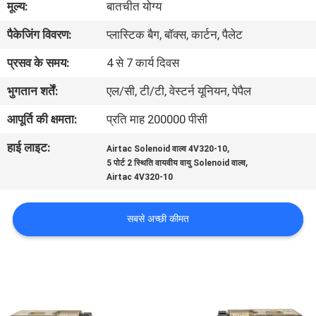
मूल्य:
बातचीत योग्य
पैकेजिंग विवरण:
प्लास्टिक बैग, बॉक्स, कार्टन, पैलेट
गुणवत्ता
नियंत्रण
प्रसव के समय:
4 से 7 कार्य दिवस
भुगतान शर्तें:
एल/सी, टी/टी, वेस्टर्न यूनियन, पेपैल
हमसे
आपूर्ति की क्षमता:
प्रति माह 200000 पीसी
संपर्क
हाई लाइट:
,
Airtac Solenoid वाल्व 4V320-10
करें
,
5 पोर्ट 2 स्थिति वायवीय वायु Solenoid वाल्व
Airtac 4V320-10
उद्धरण
सबसे अच्छी कीमत
मांगें
COMPANY
NEWS