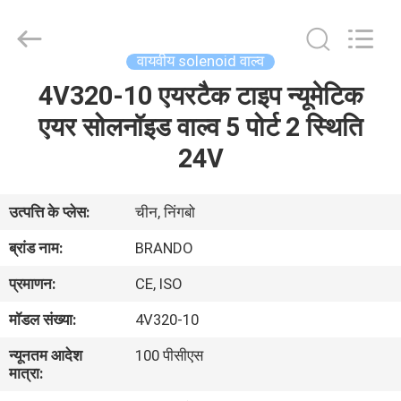
Ningbo
Brando
Hardware
Co.,
Ltd.
वायवीय solenoid वाल्व
All
Rights
Reserved.
4V320-10 एयरटैक टाइप न्यूमेटिक
घर
एयर सोलनॉइड वाल्व 5 पोर्ट 2 स्थिति
उत्पाद
24V
हमारे
उत्पत्ति के प्लेस:
चीन, निंगबो
बारे
ब्रांड नाम:
BRANDO
में
प्रमाणन:
CE, ISO
मॉडल संख्या:
4V320-10
कारखाने
न्यूनतम आदेश
100 पीसीएस
का
मात्रा:
दौरा