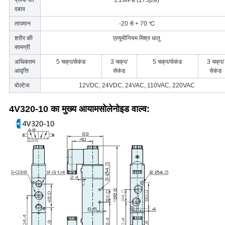
प्रूफ का
1.2MPa (175psi)
दबाव
तापमान
-20 से + 70 ℃
शरीर की
एल्यूमीनियम मिश्र धातु
सामग्री
अधिकतम
5 चक्र/सेकंड
3 चक्र/
5 चक्र/सेकंड
3 चक्र/
आवृत्ति
सेकंड
सेकंड
वोल्टेज
12VDC, 24VDC, 24VAC, 110VAC, 220VAC
4V320-10 का मुख्य आयाम
सोलेनोइड वाल्व
: