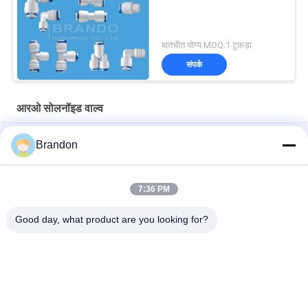
बातचीत योग्य MOQ:1 टुकड़ा
संपर्क
आरओ सोलनॉइड वाल्व
आरओ वाटर प्यूरीफायर वाल्व के लिए 12 वी सामान्य रूप से बंद इलेक्ट्रोमैग्नेटिक कॉइल
Brandon
EVI 3P/16 AMISCO टाइप हाइड्रोलिक सोलेनॉइड कॉइल 220VAC 110VAC
24VDC 12VDC 26W
7:36 PM
शुद्ध पानी रिवर्स ऑस्मोसिस 6.35 मिमी प्लग प्लास्टिक आरओ सोलनॉइड वाल्व
Good day, what product are you looking for?
लोकप्रिय श्रेणियां
सभी
वायवीय सिलेंडर वाल्व
वायवीय पल्स वाल्व