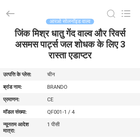
Ningbo
Brando
Hardware
Co.,
Ltd.
आरओ सोलनॉइड वाल्व
All
Rights
Reserved.
जिंक मिश्र धातु गेंद वाल्व और रिवर्स
घर
असमस पार्ट्स जल शोधक के लिए 3
उत्पाद
रास्ता एडाप्टर
हमारे
उत्पत्ति के प्लेस:
चीन
बारे
ब्रांड नाम:
BRANDO
में
प्रमाणन:
CE
मॉडल संख्या:
QF001-1 / 4
कारखाने
न्यूनतम आदेश
1 पीसी
का
मात्रा:
दौरा