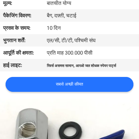
मूल्य:
बातचीत योग्य
पैकेजिंग विवरण:
बैग, दफ़्ती, चटाई
गुणवत्ता
नियंत्रण
प्रसव के समय:
10 दिन
भुगतान शर्तें:
एल/सी, टी/टी, पश्चिमी संघ
हमसे
आपूर्ति की क्षमता:
प्रति माह 300.000 पीसी
संपर्क
हाई लाइट:
,
रिवर्स असमस सामान
आरओ जल शोधक स्पेयर पार्ट्स
करें
सबसे अच्छी कीमत
उद्धरण
मांगें
COMPANY
NEWS