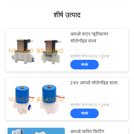
शीर्ष उत्पाद
आरओ वाटर प्यूरीफायर
सोलेनॉइड वाल्व
बातचीत योग्य MOQ:1 टुकड़ा
संपर्क
24V आरओ सोलेनॉइड वाल्व
बातचीत योग्य MOQ:1 टुकड़ा
संपर्क
आरओ त्वरित फिटिंग