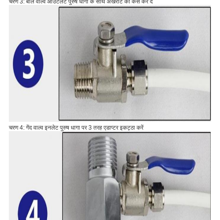
चरण 3: बॉल वाल्व आउटलेट पुरुष धागा के साथ अखरोट को कस कर दें
चरण 4: गेंद वाल्व इनलेट पुरुष धागा पर 3 तरह एडाप्टर इकट्ठा करें