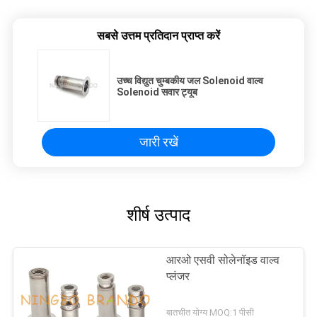
सबसे उत्तम प्रतिदान प्राप्त करें
उच्च विद्युत चुम्बकीय जल Solenoid वाल्व
Solenoid सवार ट्यूब
जारी रखें
शीर्ष उत्पाद
आरओ एसवी सोलेनॉइड वाल्व
प्लंजर
बातचीत योग्य MOQ:1 पीसी