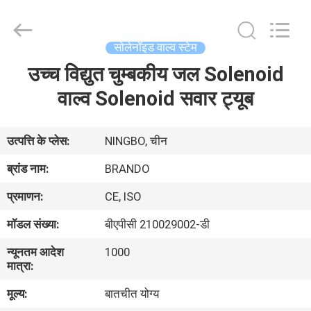
Ningbo
Brando
Hardware
Co.,
Ltd.
सोलेनॉइड वाल्व स्टेम
All
Rights
Reserved.
उच्च विद्युत चुम्बकीय जल Solenoid
घर
वाल्व Solenoid सवार ट्यूब
उत्पाद
उत्पत्ति के प्लेस:
NINGBO, चीन
हमारे
ब्रांड नाम:
BRANDO
बारे
प्रमाणन:
CE, ISO
में
मॉडल संख्या:
बीएपीसी 210029002-डी
न्यूनतम आदेश
1000
कारखाने
मात्रा:
का
मूल्य:
बातचीत योग्य
दौरा