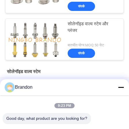
संपर्क
सोलेनॉइड वाल्व स्टेम और
प्लंजर
बातचीत योग्य MOQ:50 सेट
संपर्क
सोलेनॉइड वाल्व स्टेम
3/2 रास्ता एनसी एलपीजी सीएनजी निकला हुआ किनारा सीट ब्रास गाइड ट्यूब सवार
Brandon
विधानसभा
सीएनओएमओ आकार 30 3/2 रास्ता पीतल सवार आयरन कोर सोलोनॉयड वाल्व स्टेम
9:23 PM
वायवीय उपकरण के लिए सर्कुलर सीट सोलोनॉयड स्टेम बेलनाकार मूवबल कोर
Good day, what product are you looking for?