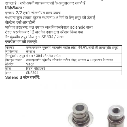
सकता है। सभी अपनी आवश्यकताओं के अनुसार कर सकते हैं
निर्दिष्टीकरण
:
प्रकार: 2/2 एनसी सोलनॉयड वाल्व कवच
स्थापना कुल आकार: कुंडल स्थापना 29 मिमी के लिए ट्यूब की ऊंचाई
वोल्टेज: एसी और डीसी
आवेदन उदाहरण: जल उपचार जल निकालनेवाला solenoid वाल्व
टेस्ट: प्रत्येक बार 12 बार गैस दबाव द्वारा परीक्षण किया गया
गैर चुंबकीय ट्यूब डिजाइन: SS304 / पीतल
प्रत्येक भाग की सामग्री:
फिक्स्ड
उच्च प्रदर्शन चुंबकीय स्टेनलेस स्टील लोहा, 99.9% चांदी की छायाप्रति अंगूठी
न्यूक्लियस
के साथ
गैर-चुंबकीय ट्यूब
पीतल / 304 स्टेनलेस स्टील
मोबाइल सवार
उच्च प्रदर्शन चुंबकीय स्टेनलेस स्टील लोहा, लगभग 430 एफआर के समान
ओ-रिंग
Viton
सील
विटन, पीटीएफई
वसंत
SUS304
Solenoid स्टेम तस्वीरें: