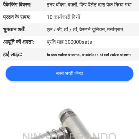
पैकेजिंग विवरण:
इनर बॉक्स, दफ़्ती, फिर पैलेट द्वारा पैक किया गया
गुणवत्ता
प्रसव के समय:
10 कार्यकारी दिनों
नियंत्रण
भुगतान शर्तें:
एल / सी, टी / टी, वेस्टर्न यूनियन, मनीग्राम
आपूर्ति की क्षमता:
प्रति माह 300000sets
हमसे
हाई लाइट:
,
brass valve stems
stainless steel valve stems
संपर्क
करें
सबसे अच्छी कीमत
उद्धरण
मांगें
COMPANY
NEWS