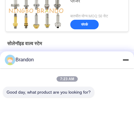
प्लंजर
बातचीत योग्य MOQ:50 सेट
संपर्क
सोलेनॉइड वाल्व स्टेम
3/2 रास्ता एनसी एलपीजी सीएनजी निकला हुआ किनारा सीट ब्रास गाइड ट्यूब सवार
Brandon
विधानसभा
सीएनओएमओ आकार 30 3/2 रास्ता पीतल सवार आयरन कोर सोलोनॉयड वाल्व स्टेम
7:23 AM
वायवीय उपकरण के लिए सर्कुलर सीट सोलोनॉयड स्टेम बेलनाकार मूवबल कोर
Good day, what product are you looking for?
लोकप्रिय श्रेणियां
सभी
वायवीय सिलेंडर वाल्व
वायवीय पल्स वाल्व