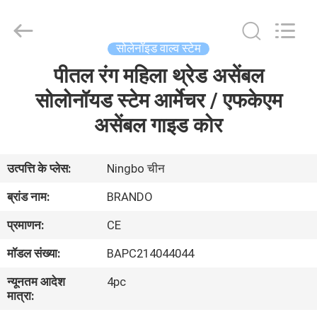
Ningbo
Brando
Hardware
Co.,
Ltd.
सोलेनॉइड वाल्व स्टेम
All
Rights
Reserved.
पीतल रंग महिला थ्रेड असेंबल
घर
सोलोनॉयड स्टेम आर्मेचर / एफकेएम
उत्पाद
असेंबल गाइड कोर
हमारे
उत्पत्ति के प्लेस:
Ningbo चीन
बारे
ब्रांड नाम:
BRANDO
में
प्रमाणन:
CE
मॉडल संख्या:
BAPC214044044
कारखाने
न्यूनतम आदेश
4pc
का
मात्रा:
दौरा