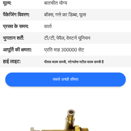
मूल्य:
बातचीत योग्य
पैकेजिंग विवरण:
बॉक्स, गत्ते का डिब्बा, फूस
गुणवत्ता
नियंत्रण
प्रसव के समय:
वार्ता
भुगतान शर्तें:
टी/टी, पेपैल, वेस्टर्न यूनियन
हमसे
आपूर्ति की क्षमता:
प्रति माह 300000 सेट
संपर्क
हाई लाइट:
,
पीतल वाल्व उपजी
स्टेनलेस स्टील वाल्व उपजी है
करें
सबसे अच्छी कीमत
उद्धरण
मांगें
COMPANY
NEWS