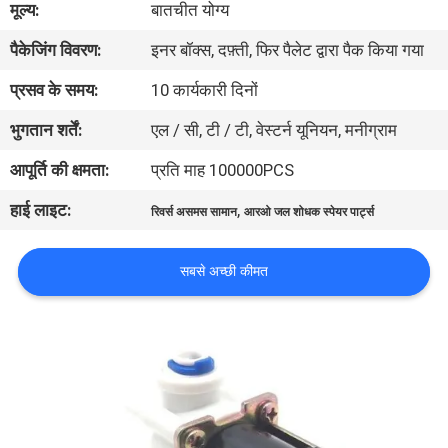
मूल्य:
बातचीत योग्य
पैकेजिंग विवरण:
इनर बॉक्स, दफ़्ती, फिर पैलेट द्वारा पैक किया गया
गुणवत्ता
नियंत्रण
प्रसव के समय:
10 कार्यकारी दिनों
भुगतान शर्तें:
एल / सी, टी / टी, वेस्टर्न यूनियन, मनीग्राम
हमसे
आपूर्ति की क्षमता:
प्रति माह 100000PCS
संपर्क
हाई लाइट:
,
रिवर्स असमस सामान
आरओ जल शोधक स्पेयर पार्ट्स
करें
सबसे अच्छी कीमत
उद्धरण
मांगें
COMPANY
NEWS