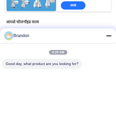
संपर्क
आरओ सोलनॉइड वाल्व
आरओ वाटर प्यूरीफायर वाल्व के लिए 12 वी सामान्य रूप से बंद इलेक्ट्रोमैग्नेटिक कॉइल
Brandon
EVI 3P/16 AMISCO टाइप हाइड्रोलिक सोलेनॉइड कॉइल 220VAC 110VAC
24VDC 12VDC 26W
6:29 AM
शुद्ध पानी रिवर्स ऑस्मोसिस 6.35 मिमी प्लग प्लास्टिक आरओ सोलनॉइड वाल्व
Good day, what product are you looking for?
लोकप्रिय श्रेणियां
सभी
वायवीय सिलेंडर वाल्व
वायवीय पल्स वाल्व
वायवीय Solenoid वाल्व
सोलेनॉइड वाल्व कुंडल