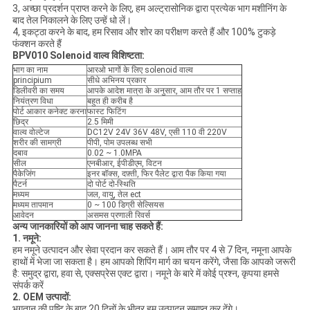
3, अच्छा प्रदर्शन प्राप्त करने के लिए, हम अल्ट्रासोनिक द्वारा प्रत्येक भाग मशीनिंग के
बाद तेल निकालने के लिए उन्हें धो लें।
4, इकट्ठा करने के बाद, हम रिसाव और शोर का परीक्षण करते हैं और 100% टुकड़े
फंक्शन करते हैं
BPV010 Solenoid वाल्व
विशिष्टता:
भाग का नाम
आरओ भागों के लिए solenoid वाल्व
principium
सीधे अभिनय प्रकार
डिलीवरी का समय
आपके आदेश मात्रा के अनुसार, आम तौर पर 1 सप्ताह
नियंत्रण विधा
बहुत ही करीब है
पोर्ट आकार कनेक्ट करना
फास्ट फिटिंग
छिद्र
2.5 मिमी
वाल्व वोल्टेज
DC12V 24V 36V 48V, एसी 110 वी 220V
शरीर की सामग्री
पीपी, पोम उपलब्ध सभी
दबाव
0.02 ~ 1.0MPA
सील
एनबीआर, ईपीडीएम, विटन
पैकेजिंग
इनर बॉक्स, दफ़्ती, फिर पैलेट द्वारा पैक किया गया
पैटर्न
दो पोर्ट दो-स्थिति
मध्यम
जल, वायु, तेल ect
मध्यम तापमान
0 ~ 100 डिग्री सेल्सियस
आवेदन
असमस प्रणाली रिवर्स
अन्य जानकारियों को आप जानना चाह सकते हैं:
1. नमूने:
हम नमूने उत्पादन और सेवा प्रदान कर सकते हैं। आम तौर पर 4 से 7 दिन, नमूना आपके
हाथों में भेजा जा सकता है। हम आपको शिपिंग मार्ग का चयन करेंगे, जैसा कि आपको जरूरी
है: समुद्र द्वारा, हवा से, एक्सप्रेस एक्ट द्वारा। नमूने के बारे में कोई प्रश्न, कृपया हमसे
संपर्क करें
2. OEM उत्पादों:
भुगतान की पुष्टि के बाद 20 दिनों के भीतर हम उत्पादन समाप्त कर देंगे।