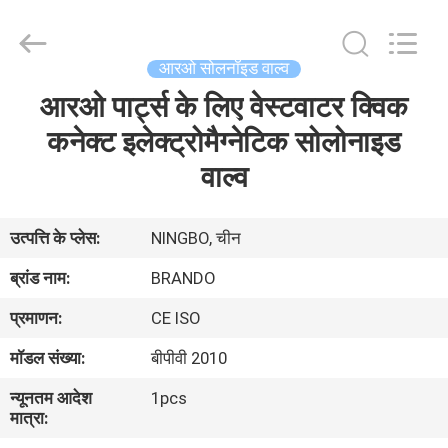
Ningbo
Brando
Hardware
Co.,
Ltd.
आरओ सोलनॉइड वाल्व
All
Rights
Reserved.
आरओ पार्ट्स के लिए वेस्टवाटर क्विक
घर
कनेक्ट इलेक्ट्रोमैग्नेटिक सोलोनाइड
उत्पाद
वाल्व
हमारे
उत्पत्ति के प्लेस:
NINGBO, चीन
बारे
ब्रांड नाम:
BRANDO
में
प्रमाणन:
CE ISO
मॉडल संख्या:
बीपीवी 2010
कारखाने
न्यूनतम आदेश
1pcs
का
मात्रा:
दौरा