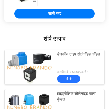
जारी रखें
शीर्ष उत्पाद
डैनफॉस टाइप सोलेनॉइड कॉइल
बातचीत योग्य MOQ:एक सेट
संपर्क
हाइड्रोलिक सोलेनॉइड वाल्व
कुंडल