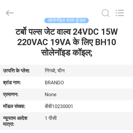
Ningbo
Brando
Hardware
Co.,
Ltd.
सोलेनॉइड वाल्व कुंडल
All
Rights
Reserved.
टर्बो पल्स जेट वाल्व 24VDC 15W
घर
220VAC 19VA के लिए BH10
उत्पाद
सोलेनॉइड कॉइल;
हमारे
उत्पत्ति के प्लेस:
निंगबो, चीन
बारे
ब्रांड नाम:
BRANDO
में
प्रमाणन:
None
मॉडल संख्या:
बीबी10230001
कारखाने
न्यूनतम आदेश
1 पीसी
का
मात्रा:
दौरा