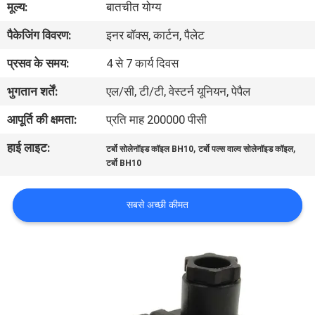
मूल्य:
बातचीत योग्य
पैकेजिंग विवरण:
इनर बॉक्स, कार्टन, पैलेट
गुणवत्ता
नियंत्रण
प्रसव के समय:
4 से 7 कार्य दिवस
भुगतान शर्तें:
एल/सी, टी/टी, वेस्टर्न यूनियन, पेपैल
हमसे
आपूर्ति की क्षमता:
प्रति माह 200000 पीसी
संपर्क
हाई लाइट:
,
,
टर्बो सोलेनॉइड कॉइल BH10
टर्बो पल्स वाल्व सोलेनॉइड कॉइल
करें
टर्बो BH10
उद्धरण
सबसे अच्छी कीमत
मांगें
COMPANY
NEWS