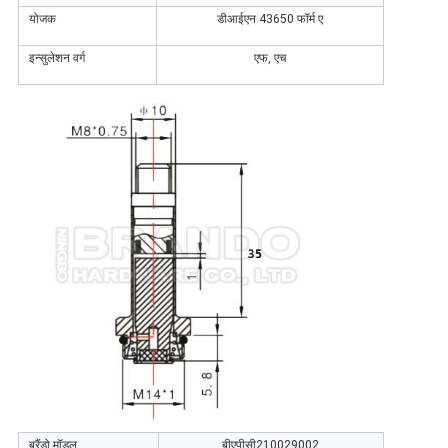
योजक
डीआईएन 43650 फॉर्म ए
इन्सुलेशन वर्ग
एफ, एच
ब्रैंडो मॉडल
बीएपीसी210029002