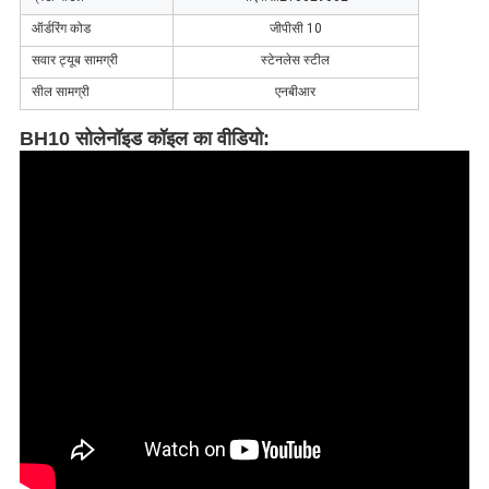
ऑर्डरिंग कोड
जीपीसी 10
सवार ट्यूब सामग्री
स्टेनलेस स्टील
सील सामग्री
एनबीआर
BH10 सोलेनॉइड कॉइल का वीडियो
: