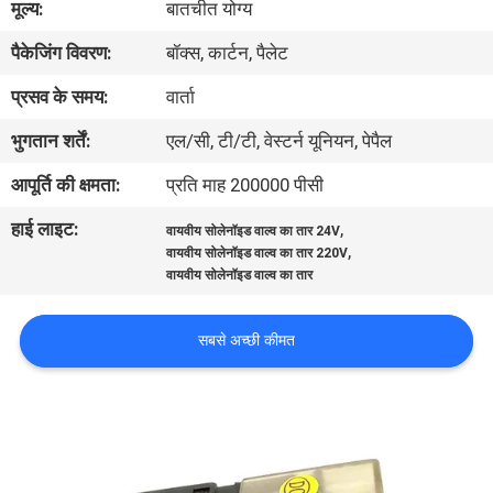
मूल्य:
बातचीत योग्य
पैकेजिंग विवरण:
बॉक्स, कार्टन, पैलेट
गुणवत्ता
नियंत्रण
प्रसव के समय:
वार्ता
भुगतान शर्तें:
एल/सी, टी/टी, वेस्टर्न यूनियन, पेपैल
हमसे
आपूर्ति की क्षमता:
प्रति माह 200000 पीसी
संपर्क
हाई लाइट:
,
वायवीय सोलेनॉइड वाल्व का तार 24V
करें
,
वायवीय सोलेनॉइड वाल्व का तार 220V
वायवीय सोलेनॉइड वाल्व का तार
उद्धरण
सबसे अच्छी कीमत
मांगें
COMPANY
NEWS