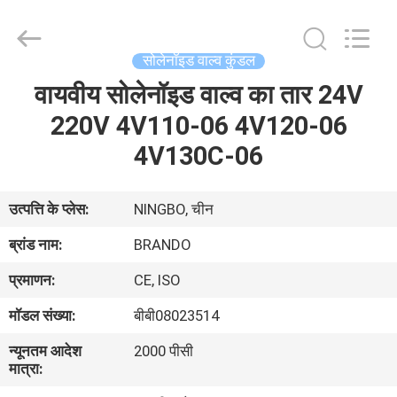
Ningbo
Brando
Hardware
Co.,
Ltd.
सोलेनॉइड वाल्व कुंडल
All
Rights
Reserved.
वायवीय सोलेनॉइड वाल्व का तार 24V
घर
220V 4V110-06 4V120-06
उत्पाद
4V130C-06
हमारे
उत्पत्ति के प्लेस:
NINGBO, चीन
बारे
ब्रांड नाम:
BRANDO
में
प्रमाणन:
CE, ISO
मॉडल संख्या:
बीबी08023514
कारखाने
न्यूनतम आदेश
2000 पीसी
का
मात्रा:
दौरा