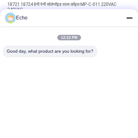
18721 18724 हेनी पेनी सोलेनॉइड वाल्व कॉइल MP-C-011 220VAC
240VAC
Echo
6013 ए 6014 सी सोलेनॉइड वाल्व कॉइल 24V डीसी 110V 230V 50Hz 8W
11W 15W
12:22 PM
सोलेनॉइड वाल्व कॉइल ईवीआई 7/9 12 वी 24 वी 110 वी 220 वी 4.8 डब्ल्यू 6.5
डब्ल्यू 5.5 वीए 6 वीए
Good day, what product are you looking for?
लोकप्रिय श्रेणियां
सभी
वायवीय सिलेंडर वाल्व
वायवीय पल्स वाल्व
वायवीय Solenoid वाल्व
सोलेनॉइड वाल्व कुंडल
सोलेनॉइड वाल्व आर्मेचर
पल्स जेट वाल्व