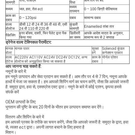
पीपी, पीओएम
आम तौर पर बंद
सामग्री
विधा
मध्यम
मध्यम
जल, हवा, तेल ect
0 ~ 100 डिग्री सेल्सियस
तापमान
काम का
0 ~ 120psi
दबाव
सामान्य दबाव
दबाव
वाल्व
डीसी 12 वी 24 वी 36 वी 48 वी, एसी
कुंडली
Enamelled तांबा तार
वोल्टेज
24 वी 110 वी 220 वी
सामग्री
इनर बॉक्स, दफ़्ती, फिर पैलेट द्वारा पैक
डिलीवरी
आपके आदेश मात्रा के अनुसार,
पैकेजिंग
किया गया
का समय
सामान्य रूप से 2 सप्ताह
ड्रेनेज वाल्व टेक्निकल पैरामीटर:
मानक
मानक पावर
सुरक्षा
Solenoid कुंडल
वोल्ट
वर्ग
कनेक्शन प्रकार
वाल्व
AC220V AC110V AC24V DC24V DC12V, अन्य
काम के
नोर्नल प्रेशर
एोटेज
वोल्टेज को अनुकूलित किया जा सकता है
दबाव
आप जानना चाह सकते हैं:
नमूनों के बारे में:
हम नमूने उत्पादन और सेवा प्रदान कर सकते हैं।
आम तौर पर 4 से 7 दिन, नमूना आपके
हाथों में भेजा जा सकता है।
हम आपको शिपिंग मार्ग का चयन करेंगे, जैसा कि आपको जरूरी
है: समुद्र द्वारा, हवा से, एक्सप्रेस एक्ट द्वारा।
नमूने के बारे में कोई प्रश्न, कृपया हमसे
संपर्क करें
OEM उत्पादों के लिए
भुगतान की पुष्टि के बाद 20 दिनों के भीतर हम उत्पादन समाप्त कर देंगे।
वितरण और शिपिंग के बारे में
हम आपको प्रसव के तरीके का चयन करेंगे, जैसा कि आपको जरूरी है: समुद्र के द्वारा, हवा
से, व्यक्त ect द्वारा।
अपनी लागत बचाने के लिए हमारा है
मिशन।