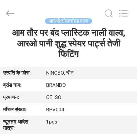
Ningbo
Brando
Hardware
Co.,
Ltd.
आरओ सोलनॉइड वाल्व
All
Rights
Reserved.
आम तौर पर बंद प्लास्टिक नाली वाल्व,
घर
आरओ पानी शुद्ध स्पेयर पार्ट्स तेजी
उत्पाद
फिटिंग
हमारे
उत्पत्ति के प्लेस:
NINGBO, चीन
बारे
ब्रांड नाम:
BRANDO
में
प्रमाणन:
CE ISO
मॉडल संख्या:
BPV004
कारखाने
न्यूनतम आदेश
1pcs
का
मात्रा:
दौरा