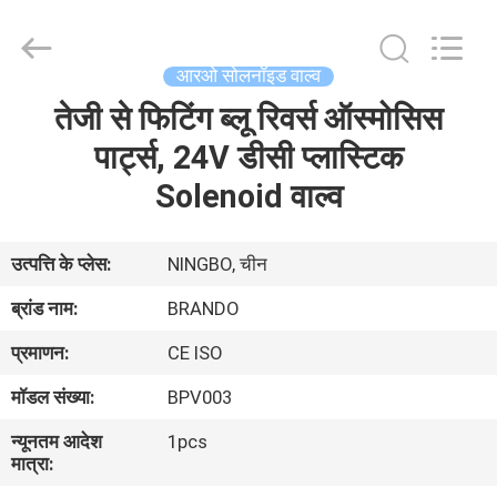
Ningbo
Brando
Hardware
Co.,
Ltd.
आरओ सोलनॉइड वाल्व
All
Rights
Reserved.
तेजी से फिटिंग ब्लू रिवर्स ऑस्मोसिस
घर
पार्ट्स, 24V डीसी प्लास्टिक
उत्पाद
Solenoid वाल्व
हमारे
उत्पत्ति के प्लेस:
NINGBO, चीन
बारे
ब्रांड नाम:
BRANDO
में
प्रमाणन:
CE ISO
मॉडल संख्या:
BPV003
कारखाने
न्यूनतम आदेश
1pcs
का
मात्रा:
दौरा