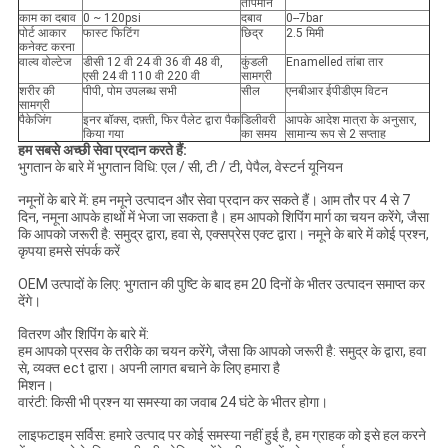
तापमान
काम का दबाव
0 ~ 120psi
दबाव
0--7bar
पोर्ट आकार
फास्ट फिटिंग
छिद्र
2.5 मिमी
कनेक्ट करना
वाल्व वोल्टेज
डीसी 12 वी 24 वी 36 वी 48 वी,
कुंडली
Enamelled तांबा तार
एसी 24 वी 110 वी 220 वी
सामग्री
शरीर की
पीपी, पोम उपलब्ध सभी
सील
एनबीआर ईपीडीएम विटन
सामग्री
पैकेजिंग
इनर बॉक्स, दफ़्ती, फिर पैलेट द्वारा पैक
डिलीवरी
आपके आदेश मात्रा के अनुसार,
किया गया
का समय
सामान्य रूप से 2 सप्ताह
हम सबसे अच्छी सेवा प्रदान करते हैं:
भुगतान के बारे में भुगतान विधि: एल / सी, टी / टी, पेपैल, वेस्टर्न यूनियन
नमूनों के बारे में: हम नमूने उत्पादन और सेवा प्रदान कर सकते हैं। आम तौर पर 4 से 7
दिन, नमूना आपके हाथों में भेजा जा सकता है। हम आपको शिपिंग मार्ग का चयन करेंगे, जैसा
कि आपको जरूरी है: समुद्र द्वारा, हवा से, एक्सप्रेस एक्ट द्वारा। नमूने के बारे में कोई प्रश्न,
कृपया हमसे संपर्क करें
OEM उत्पादों के लिए: भुगतान की पुष्टि के बाद हम 20 दिनों के भीतर उत्पादन समाप्त कर
देंगे।
वितरण और शिपिंग के बारे में:
हम आपको प्रसव के तरीके का चयन करेंगे, जैसा कि आपको जरूरी है: समुद्र के द्वारा, हवा
से, व्यक्त ect द्वारा। अपनी लागत बचाने के लिए हमारा है
मिशन।
वारंटी: किसी भी प्रश्न या समस्या का जवाब 24 घंटे के भीतर होगा।
लाइफटाइम सर्विस: हमारे उत्पाद पर कोई समस्या नहीं हुई है, हम ग्राहक को इसे हल करने