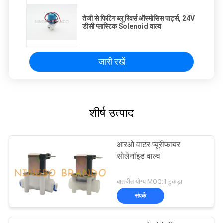
तेजी से फिटिंग ब्लू रिवर्स ऑस्मोसिस पार्ट्स, 24V
डीसी प्लास्टिक Solenoid वाल्व
जारी रखें
शीर्ष उत्पाद
आरओ वाटर प्यूरीफायर
सोलेनॉइड वाल्व
बातचीत योग्य MOQ:1 टुकड़ा
संपर्क