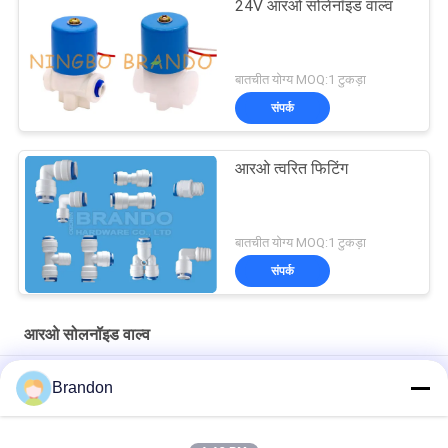
24V आरओ सोलेनॉइड वाल्व
बातचीत योग्य MOQ:1 टुकड़ा
संपर्क
आरओ त्वरित फिटिंग
बातचीत योग्य MOQ:1 टुकड़ा
संपर्क
आरओ सोलनॉइड वाल्व
आरओ वाटर प्यूरीफायर वाल्व के लिए 12 वी सामान्य रूप से बंद इलेक्ट्रोमैग्नेटिक कॉइल
Brandon
EVI 3P/16 AMISCO टाइप हाइड्रोलिक सोलेनॉइड कॉइल 220VAC 110VAC
24VDC 12VDC 26W