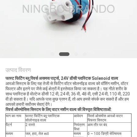
साइटमैप
गोपनीयता
नीति
उत्पाद विवरण
फास्ट फिटिंग ब्लू रिवर्स असमस पार्ट्स, 24V डीसी प्लास्टिक Solenoid वाल्व
आरओ सिस्टम के लिए यह तेजी से फिटिंग वॉटर सोलनॉइड वाल्व को वॉशिंग मशीन, वॉटर
फिल्टर और इतने पर जैसे कई क्षेत्रों में इस्तेमाल किया जा सकता है। यह नीले शरीर के
साथ प्लास्टिक है वोल्टेज डीसी 12 वी, 24 वी, 36 वी, 48 वी, एसी 24 वी, 110 वी, 220
वी हो सकता है। यदि आपके पास कुछ प्रश्न हैं, तो आप हमसे संपर्क कर सकते हैं और हम
आपको हमारी सर्वोत्तम सेवाएं देंगे।
रिवर्स ऑस्मोसिस सिस्टम के लिए वाटर मशीन वाल्व की विस्तृत विशिष्टताओं:
भाग का नाम
फास्ट फिटिंग ब्लू प्लास्टिक
आवेदन
रिवर्स ओसमोस आरओ वाटर
सोलोनाइड वाल्व
पिफरर सिस्टम
पैटर्न
2 रास्ते
नियंत्रण
आम तौर पर बंद
विधा
मध्यम
जल, हवा, तेल ect
मध्यम
0 ~ 100 डिग्री सेल्सियस