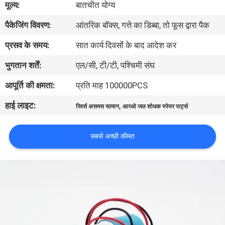
मूल्य:
बातचीत योग्य
पैकेजिंग विवरण:
आंतरिक बॉक्स, गत्ते का डिब्बा, तो फूस द्वारा पैक
गुणवत्ता
नियंत्रण
प्रसव के समय:
सात कार्य दिवसों के बाद आदेश कर
भुगतान शर्तें:
एल/सी, टी/टी, पश्चिमी संघ
हमसे
आपूर्ति की क्षमता:
प्रति माह 100000PCS
संपर्क
हाई लाइट:
,
रिवर्स असमस सामान
आरओ जल शोधक स्पेयर पार्ट्स
करें
सबसे अच्छी कीमत
उद्धरण
मांगें
COMPANY
NEWS