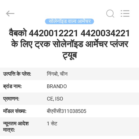
Ningbo
Brando
Hardware
Co.,
Ltd.
सोलेनॉइड वाल्व आर्मेचर
All
Rights
Reserved.
वैबको 4420012221 4420034221
घर
के लिए ट्रक सोलेनॉइड आर्मेचर प्लंजर
उत्पाद
ट्यूब
हमारे
उत्पत्ति के प्लेस:
निंगबो, चीन
बारे
ब्रांड नाम:
BRANDO
में
प्रमाणन:
CE, ISO
मॉडल संख्या:
बीएपीसी311038505
कारखाने
न्यूनतम आदेश
1 सेट
का
मात्रा:
दौरा