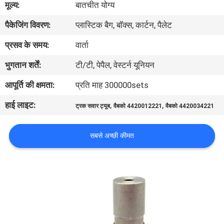
मूल्य:
बातचीत योग्य
पैकेजिंग विवरण:
प्लास्टिक बैग, बॉक्स, कार्टन, पैलेट
गुणवत्ता
नियंत्रण
प्रसव के समय:
वार्ता
भुगतान शर्तें:
टी/टी, पेपैल, वेस्टर्न यूनियन
हमसे
आपूर्ति की क्षमता:
प्रति माह 300000sets
संपर्क
हाई लाइट:
,
,
ट्रक सवार ट्यूब
वैबको 4420012221
वैबको 4420034221
करें
सबसे अच्छी कीमत
उद्धरण
मांगें
COMPANY
NEWS