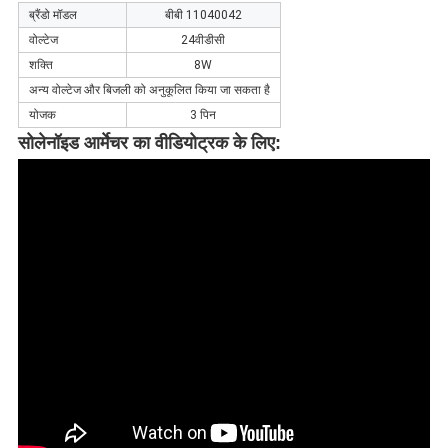
ब्रैंडो मॉडल
बीबी 11040042
वोल्टेज
24वीडीसी
शक्ति
8W
अन्य वोल्टेज और बिजली को अनुकूलित किया जा सकता है
योजक
3 पिन
सोलेनॉइड आर्मेचर का वीडियो
ट्रक के लिए
: