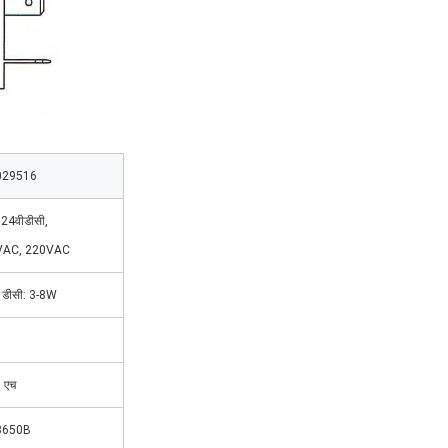
029516
 24वीडीसी,
VAC, 220VAC
ए डीसी: 3-8W
 एच
3650B