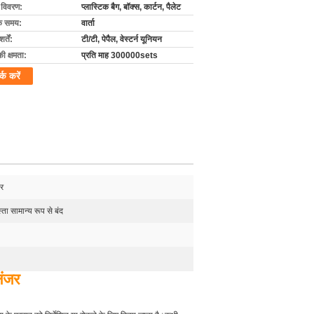
ग विवरण:
प्लास्टिक बैग, बॉक्स, कार्टन, पैलेट
के समय:
वार्ता
्तें:
टी/टी, पेपैल, वेस्टर्न यूनियन
की क्षमता:
प्रति माह 300000sets
र्क करें
र
्ता सामान्य रूप से बंद
लंजर