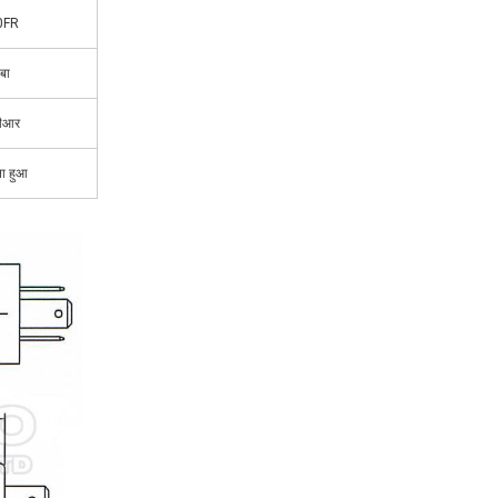
0FR
ंबा
ीआर
ा हुआ