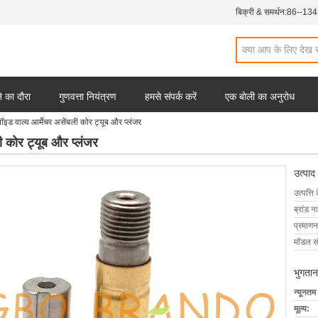
बिक्री & समर्थन:
86--13
 का दौरा
गुणवत्ता नियंत्रण
हमसे संपर्क करें
एक बोली का अनुरोध
ॉइड वाल्व आर्मेचर असेंबली कोर ट्यूब और प्लंजर
ी कोर ट्यूब और प्लंजर
उत्पाद
उत्पत्ति 
ब्रांड न
प्रमाणन
मॉडल सं
भुगतान
न्यूनतम
मूल्य: