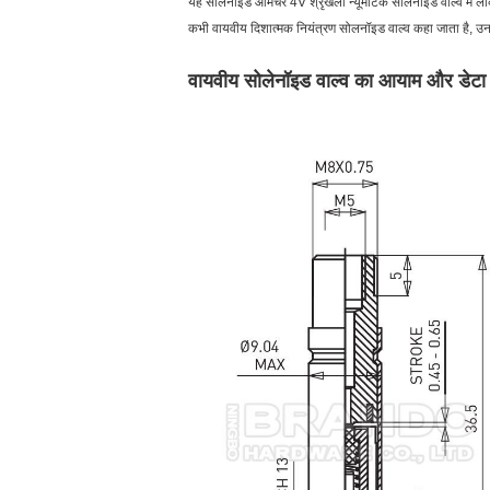
यह सोलनॉइड आर्मेचर 4V श्रृंखला न्यूमेटिक सोलनॉइड वाल्व में ल
कभी वायवीय दिशात्मक नियंत्रण सोलनॉइड वाल्व कहा जाता है, उनक
वायवीय सोलेनॉइड वाल्व का आयाम और डेट