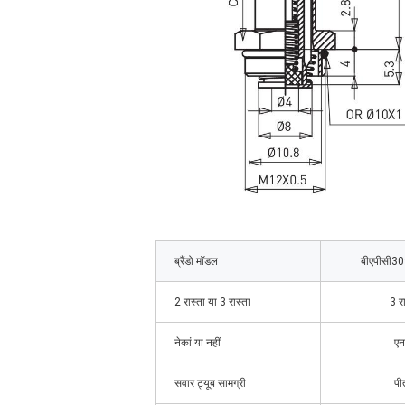
ब्रैंडो मॉडल
बीएपीसी3
2 रास्ता या 3 रास्ता
3 रा
नेकां या नहीं
एन
सवार ट्यूब सामग्री
पी