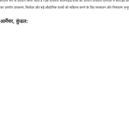
ोकप्रिय रूप से उपयोग किया जाता है।एक वायवीय सोलनॉइड वाल्व का उपयोग वायवीय प्रणाली में संपीड़ित हवा
ा उपयोग उपकरण, सिलेंडर और बड़े औद्योगिक वाल्वों को सक्रिय करने के लिए स्वचालन और नियंत्रण अनुप्रय
ा
आर्मेचर,
कुंडल: