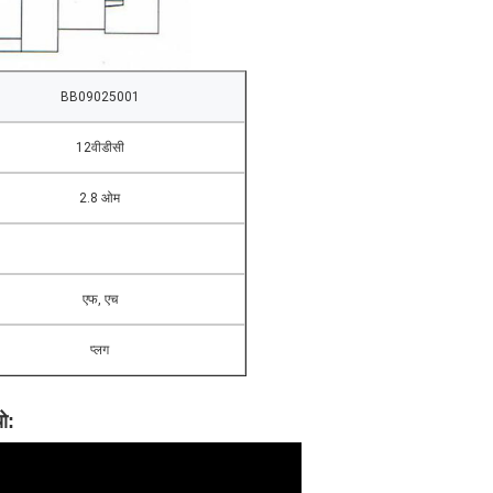
BB09025001
12वीडीसी
2.8 ओम
एफ, एच
प्लग
ो
: