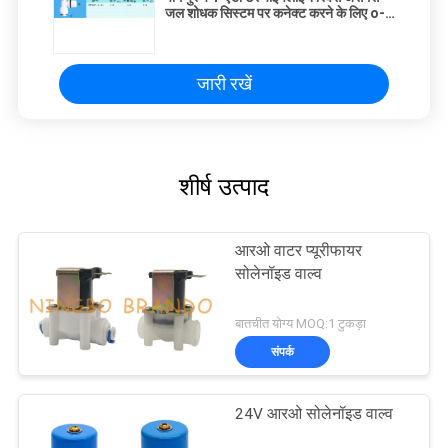
जल शोधक सिस्टम पर कनेक्ट करने के लिए o-
अंगूठी के साथ
जारी रखें
शीर्ष उत्पाद
आरओ वाटर प्यूरीफायर
सोलेनॉइड वाल्व
बातचीत योग्य MOQ:1 टुकड़ा
संपर्क
24V आरओ सोलेनॉइड वाल्व