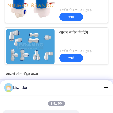
बातचीत योग्य MOQ:1 टुकड़ा
संपर्क
आरओ त्वरित फिटिंग
बातचीत योग्य MOQ:1 टुकड़ा
संपर्क
आरओ सोलनॉइड वाल्व
आरओ वाटर प्यूरीफायर वाल्व के लिए 12 वी सामान्य रूप से बंद इलेक्ट्रोमैग्नेटिक कॉइल
Brandon
EVI 3P/16 AMISCO टाइप हाइड्रोलिक सोलेनॉइड कॉइल 220VAC 110VAC
24VDC 12VDC 26W
8:51 PM
शुद्ध पानी रिवर्स ऑस्मोसिस 6.35 मिमी प्लग प्लास्टिक आरओ सोलनॉइड वाल्व