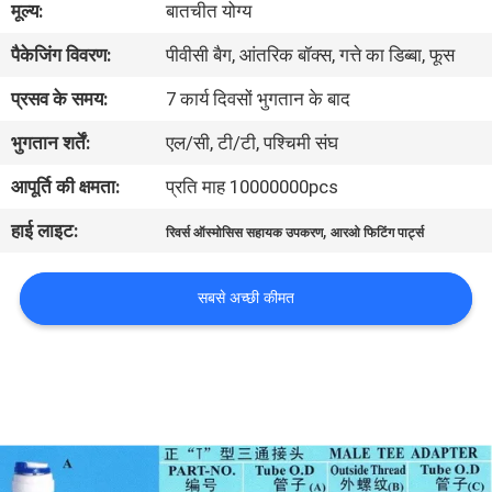
मूल्य:
बातचीत योग्य
पैकेजिंग विवरण:
पीवीसी बैग, आंतरिक बॉक्स, गत्ते का डिब्बा, फूस
गुणवत्ता
नियंत्रण
प्रसव के समय:
7 कार्य दिवसों भुगतान के बाद
भुगतान शर्तें:
एल/सी, टी/टी, पश्चिमी संघ
हमसे
आपूर्ति की क्षमता:
प्रति माह 10000000pcs
संपर्क
हाई लाइट:
,
रिवर्स ऑस्मोसिस सहायक उपकरण
आरओ फिटिंग पार्ट्स
करें
सबसे अच्छी कीमत
उद्धरण
मांगें
COMPANY
NEWS