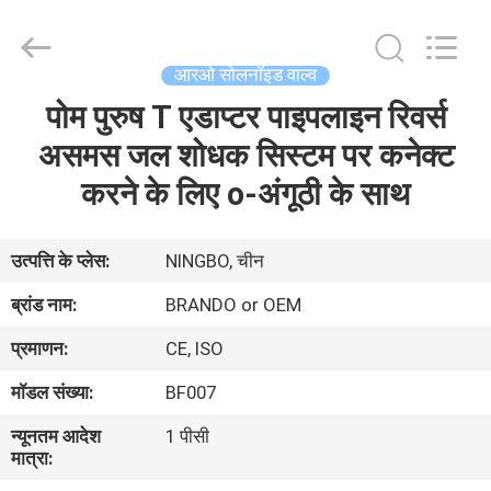
Ningbo
Brando
Hardware
Co.,
Ltd.
आरओ सोलनॉइड वाल्व
All
Rights
Reserved.
पोम पुरुष T एडाप्टर पाइपलाइन रिवर्स
घर
असमस जल शोधक सिस्टम पर कनेक्ट
उत्पाद
करने के लिए o-अंगूठी के साथ
हमारे
उत्पत्ति के प्लेस:
NINGBO, चीन
बारे
ब्रांड नाम:
BRANDO or OEM
में
प्रमाणन:
CE, ISO
मॉडल संख्या:
BF007
कारखाने
न्यूनतम आदेश
1 पीसी
का
मात्रा:
दौरा