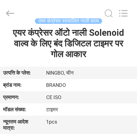
Ningbo
Brando
Hardware
Co.,
Ltd.
एयर कंप्रेसर स्वचालित नाली वाल्व
All
Rights
Reserved.
एयर कंप्रेसर ऑटो नाली Solenoid
घर
वाल्व के लिए बंद डिजिटल टाइमर पर
उत्पाद
गोल आकार
हमारे
उत्पत्ति के प्लेस:
NINGBO, चीन
बारे
ब्रांड नाम:
BRANDO
में
प्रमाणन:
CE ISO
मॉडल संख्या:
टाइमर
कारखाने
न्यूनतम आदेश
1pcs
का
मात्रा:
दौरा