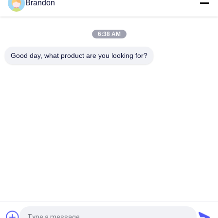
Brandon
0927200 1/2' एयर कंप्रेसर पीतल सोलेनोइड वाल्व 24V 110V 220V
6:38 AM
0927300 3/4'' पीतल सोलनॉइड वाल्व 2/2 रास्ता सामान्य रूप से बंद 24VDC
110VAC 220VAC
Good day, what product are you looking for?
लोकप्रिय श्रेणियां
सभी
वायवीय सिलेंडर वाल्व
वायवीय पल्स वाल्व
वायवीय Solenoid वाल्व
सोलेनॉइड वाल्व कुंडल
सोलेनॉइड वाल्व आर्मेचर
पल्स जेट वाल्व
प्रशीतन सोलोनाइड वाल्व
वायवीय नली फिटिंग