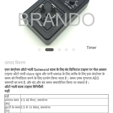
साइटमैप
गोपनीयता
नीति
उत्पाद विवरण
एयर कंप्रेसर ऑटो नाली Solenoid वाल्व के लिए बंद डिजिटल टाइमर पर गोल आकार
टाइमर ऑटो नाली vlave खुला और पानी थकाऊ के लिए करीब के लिए हवा कंप्रेसर के
समय को नियंत्रित करने के लिए प्रयोग किया जाता है। समय उच्च गुणवत्ता ABS
सामग्री का बना है, और बंद और बंद समय समायोजित किया जा सकता है।
ऑटो नाली वाल्व टाइमर विनिर्देशों:
घड़ी
घड़ी
अंतराल समय
0.5 45 मिनट, समायोज्य
(बंद)
छुट्टी के समय
0.5 से 10 सेकंड, समायोज्य
(पर)