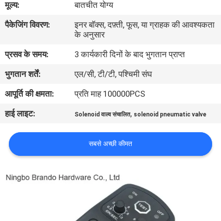
मूल्य:
बातचीत योग्य
पैकेजिंग विवरण:
इनर बॉक्स, दफ़्ती, फूस, या ग्राहक की आवश्यकता
गुणवत्ता
के अनुसार
नियंत्रण
प्रसव के समय:
3 कार्यकारी दिनों के बाद भुगतान प्राप्त
भुगतान शर्तें:
एल/सी, टी/टी, पश्चिमी संघ
हमसे
संपर्क
आपूर्ति की क्षमता:
प्रति माह 100000PCS
करें
हाई लाइट:
,
Solenoid वाल्व संचालित
solenoid pneumatic valve
उद्धरण
सबसे अच्छी कीमत
मांगें
COMPANY
NEWS