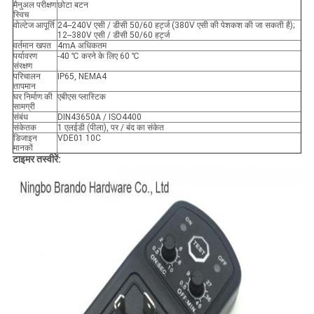
मैनुअल परीक्षण
छोटा बटन
स्विच
वोल्टेज आपूर्ति
24--240V एसी / डीसी 50/60 हर्ट्ज (380V एसी की पेशकश की जा सकती है);
12--380V एसी / डीसी 50/60 हर्ट्ज
वर्तमान खपत
4mA अधिकतम
पर्यावरण
-40 ℃ करने के लिए 60 ℃
संरक्षण
परिचालन
IP65, NEMA4
तापमान
घर निर्माण की
एबीएस प्लास्टिक
सामग्री
संबंध
DIN43650A / ISO4400
संकेतक
1 एलईडी (पीला), पर / बंद का संकेत
डिजाइन
VDE01 10C
मानकों
टाइमर तस्वीरें: