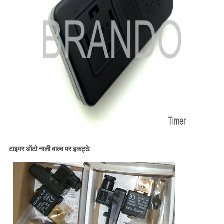
टाइमर ऑटो नाली वाल्व पर इकट्ठे: