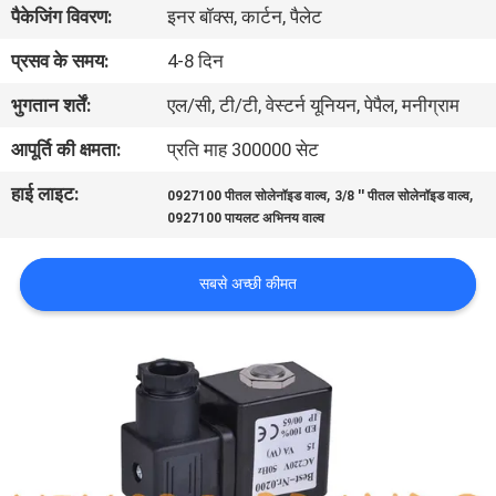
पैकेजिंग विवरण:
इनर बॉक्स, कार्टन, पैलेट
गुणवत्ता
प्रसव के समय:
4-8 दिन
नियंत्रण
भुगतान शर्तें:
एल/सी, टी/टी, वेस्टर्न यूनियन, पेपैल, मनीग्राम
आपूर्ति की क्षमता:
प्रति माह 300000 सेट
हमसे
हाई लाइट:
,
,
0927100 पीतल सोलेनॉइड वाल्व
3/8 '' पीतल सोलेनॉइड वाल्व
संपर्क
0927100 पायलट अभिनय वाल्व
करें
सबसे अच्छी कीमत
उद्धरण
मांगें
COMPANY
NEWS