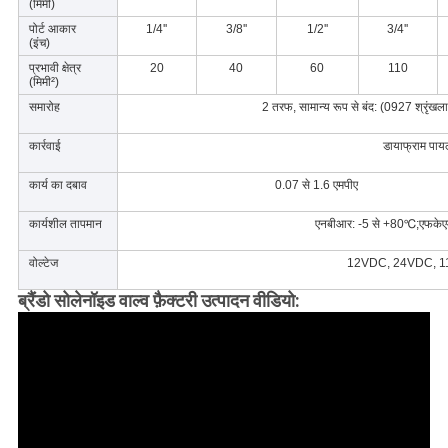
(मिमी)
पोर्ट आकार
1/4''
3/8''
1/2''
3/4''
(इंच)
प्रभावी क्षेत्र
20
40
60
110
(मिमी²)
समारोह
2 तरफ, सामान्य रूप से बंद: (0927 श्रृंखला
कार्रवाई
डायाफ्राम पा
कार्य का दबाव
0.07 से 1.6 एमपीए
कार्यशील तापमान
एनबीआर: -5 से +80℃;एफकेए
वोल्टेज
12VDC, 24VDC, 1
ब्रैंडो सोलेनॉइड वाल्व फ़ैक्टरी उत्पादन वीडियो: