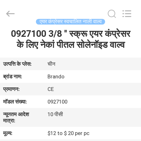
Ningbo
Brando
Hardware
Co.,
Ltd.
एयर कंप्रेसर स्वचालित नाली वाल्व
All
Rights
Reserved.
0927100 3/8 '' स्क्रू एयर कंप्रेसर
घर
के लिए नेकां पीतल सोलेनॉइड वाल्व
उत्पाद
उत्पत्ति के प्लेस:
चीन
हमारे
ब्रांड नाम:
Brando
बारे
प्रमाणन:
CE
में
मॉडल संख्या:
0927100
न्यूनतम आदेश
10 पीसी
कारखाने
मात्रा:
का
मूल्य:
$12 to $ 20 per pc
दौरा