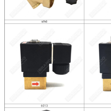
कॉम्बो
6013