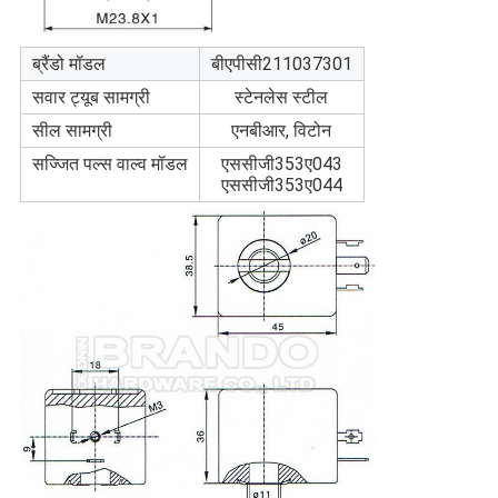
ब्रैंडो मॉडल
बीएपीसी211037301
सवार ट्यूब सामग्री
स्टेनलेस स्टील
सील सामग्री
एनबीआर, विटोन
सज्जित पल्स वाल्व मॉडल
एससीजी353ए043
एससीजी353ए044