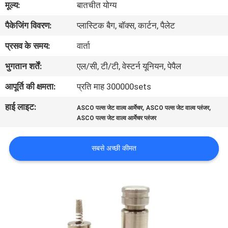
मूल्य:
बातचीत योग्य
पैकेजिंग विवरण:
प्लास्टिक बैग, बॉक्स, कार्टन, पैलेट
गुणवत्ता
नियंत्रण
प्रसव के समय:
वार्ता
भुगतान शर्तें:
एल/सी, टी/टी, वेस्टर्न यूनियन, पेपैल
हमसे
आपूर्ति की क्षमता:
प्रति माह 300000sets
संपर्क
हाई लाइट:
,
,
ASCO पल्स जेट वाल्व आर्मेचर
ASCO पल्स जेट वाल्व प्लंजर
करें
ASCO पल्स जेट वाल्व आर्मेचर प्लंजर
उद्धरण
सबसे अच्छी कीमत
मांगें
COMPANY
NEWS