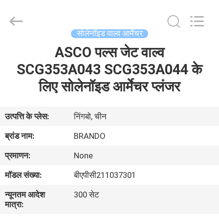
Ningbo
Brando
Hardware
Co.,
Ltd.
सोलेनॉइड वाल्व आर्मेचर
All
Rights
Reserved.
ASCO पल्स जेट वाल्व
घर
SCG353A043 SCG353A044 के
उत्पाद
लिए सोलेनॉइड आर्मेचर प्लंजर
हमारे
उत्पत्ति के प्लेस:
निंगबो, चीन
बारे
ब्रांड नाम:
BRANDO
में
प्रमाणन:
None
मॉडल संख्या:
बीएपीसी211037301
कारखाने
न्यूनतम आदेश
300 सेट
का
मात्रा:
दौरा