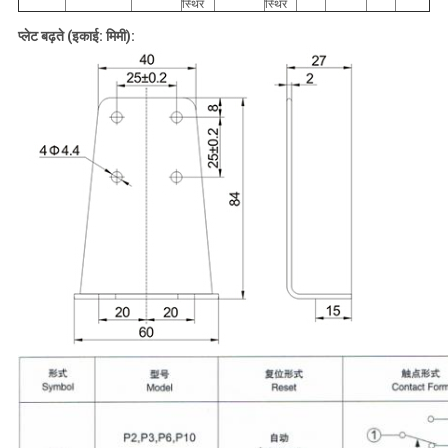
स्थिर
स्थिर
प्लेट बढ़ते (इकाई: मिमी):