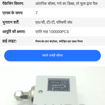
पैकेजिंग विवरण:
आंतरिक बॉक्स, गत्ते का डिब्बा, तो फूस द्वारा पैक
गुणवत्ता
प्रसव के समय:
7
नियंत्रण
भुगतान शर्तें:
एल/सी, टी/टी, पश्चिमी संघ
आपूर्ति की क्षमता:
प्रति माह 100000PCS
हमसे
हाई लाइट:
,
स्विच बंद एयर कंप्रेसर
संपीड़ित हवा दबाव स्विच
संपर्क
करें
सबसे अच्छी कीमत
उद्धरण
मांगें
COMPANY
NEWS