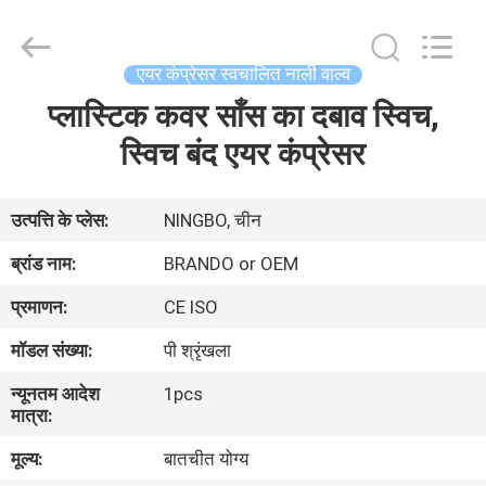
Ningbo
Brando
Hardware
Co.,
Ltd.
एयर कंप्रेसर स्वचालित नाली वाल्व
All
Rights
Reserved.
प्लास्टिक कवर साँस का दबाव स्विच,
घर
स्विच बंद एयर कंप्रेसर
उत्पाद
उत्पत्ति के प्लेस:
NINGBO, चीन
हमारे
ब्रांड नाम:
BRANDO or OEM
बारे
प्रमाणन:
CE ISO
में
मॉडल संख्या:
पी श्रृंखला
न्यूनतम आदेश
1pcs
कारखाने
मात्रा:
का
मूल्य:
बातचीत योग्य
दौरा