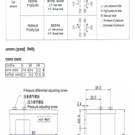
आयाम (इकाई: मिमी):
एकल दबाव:
प्रतीक
ए
बी
सी
काम दबाव
34.4
36
22.4
अधिक दबाव
22
32.7
18.5