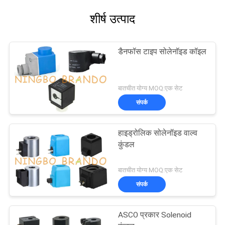
शीर्ष उत्पाद
डैनफॉस टाइप सोलेनॉइड कॉइल
बातचीत योग्य MOQ:एक सेट
संपर्क
हाइड्रोलिक सोलेनॉइड वाल्व
कुंडल
बातचीत योग्य MOQ:एक सेट
संपर्क
ASCO प्रकार Solenoid