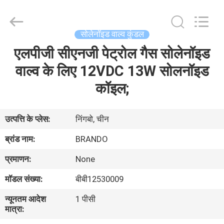
Ningbo
Brando
Hardware
Co.,
Ltd.
सोलेनॉइड वाल्व कुंडल
All
Rights
Reserved.
एलपीजी सीएनजी पेट्रोल गैस सोलेनॉइड
घर
वाल्व के लिए 12VDC 13W सोलनॉइड
उत्पाद
कॉइल;
हमारे
उत्पत्ति के प्लेस:
निंगबो, चीन
बारे
ब्रांड नाम:
BRANDO
में
प्रमाणन:
None
मॉडल संख्या:
बीबी12530009
कारखाने
न्यूनतम आदेश
1 पीसी
का
मात्रा:
दौरा