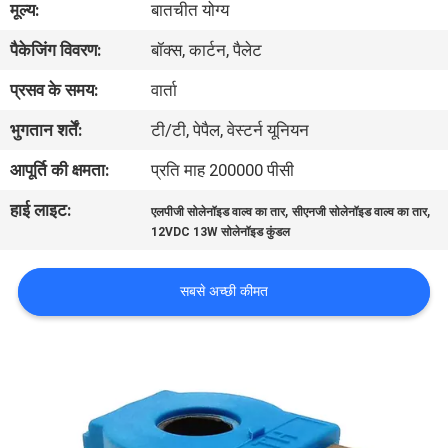
मूल्य:
बातचीत योग्य
पैकेजिंग विवरण:
बॉक्स, कार्टन, पैलेट
गुणवत्ता
नियंत्रण
प्रसव के समय:
वार्ता
भुगतान शर्तें:
टी/टी, पेपैल, वेस्टर्न यूनियन
हमसे
आपूर्ति की क्षमता:
प्रति माह 200000 पीसी
संपर्क
हाई लाइट:
,
,
एलपीजी सोलेनॉइड वाल्व का तार
सीएनजी सोलेनॉइड वाल्व का तार
करें
12VDC 13W सोलेनॉइड कुंडल
उद्धरण
सबसे अच्छी कीमत
मांगें
COMPANY
NEWS