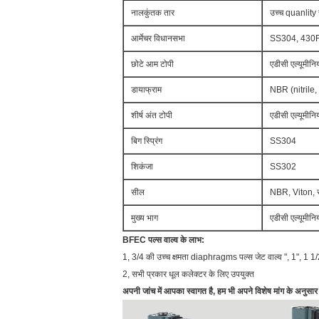
नालकुंतक तार
उच्च quanlity 
आर्मेचर विधानसभा
SS304, 430
छोटे आम ​​टोपी
एडीसी एल्यूमीनि
डायाफ्राम
NBR (nitrile, 
शीर्ष अंत टोपी
एडीसी एल्यूमीनि
बिग स्प्रिंग
SS304
शिकंजा
SS302
सील
NBR, Viton, 
मुख्य भाग
एडीसी एल्यूमीनि
BFEC पल्स वाल्व के लाभ:
1, 3/4 की उच्च क्षमता diaphragms पल्स जेट वाल्व ", 1", 1 1/2 
2, सभी प्रकार धूल कलेक्टर के लिए उपयुक्त
अपनी जांच में आपका स्वागत है, हम भी अपने विशेष मांग के अनुस