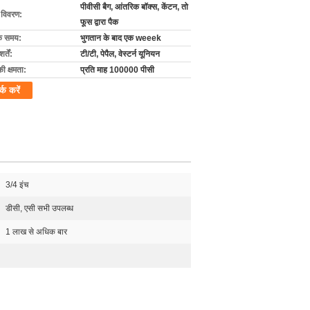
पीवीसी बैग, आंतरिक बॉक्स, केंटन, तो
ग विवरण:
फूस द्वारा पैक
के समय:
भुगतान के बाद एक weeek
्तें:
टी/टी, पेपैल, वेस्टर्न यूनियन
की क्षमता:
प्रति माह 100000 पीसी
र्क करें
3/4 इंच
डीसी, एसी सभी उपलब्ध
1 लाख से अधिक बार