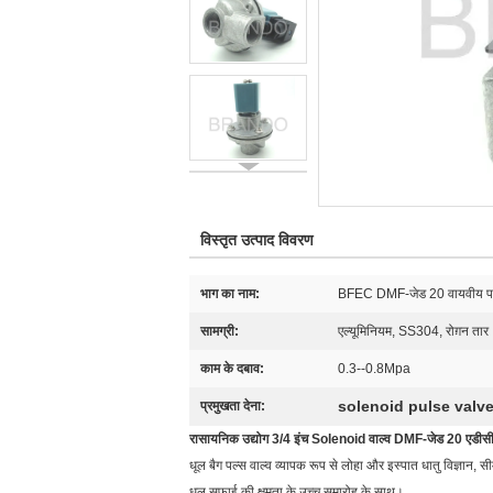
विस्तृत उत्पाद विवरण
भाग का नाम:
BFEC DMF-जेड 20 वायवीय पल्
सामग्री:
एल्यूमिनियम, SS304, रोग़न तार
काम के दबाव:
0.3--0.8Mpa
solenoid pulse valv
प्रमुखता देना:
रासायनिक उद्योग 3/4 इंच Solenoid वाल्व DMF-जेड 20 एडीसी 
धूल बैग पल्स वाल्व व्यापक रूप से लोहा और इस्पात धातु विज्ञान, स
धूल सफाई की क्षमता के उच्च समारोह के साथ।