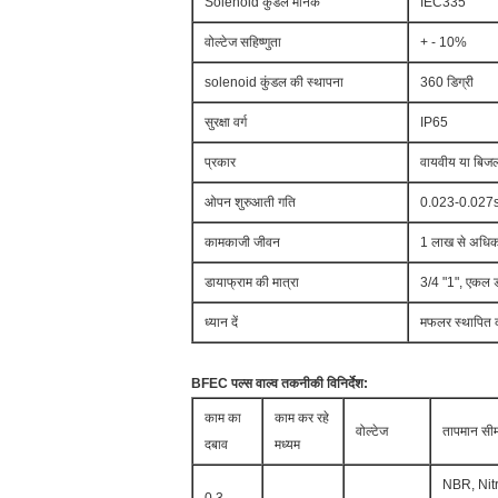
Solenoid कुंडल मानक
IEC335
वोल्टेज सहिष्णुता
+ - 10%
solenoid कुंडल की स्थापना
360 डिग्री
सुरक्षा वर्ग
IP65
प्रकार
वायवीय या बिजल
ओपन शुरुआती गति
0.023-0.027
कामकाजी जीवन
1 लाख से अधिक
डायाफ्राम की मात्रा
3/4 "1", एकल डा
ध्यान दें
मफलर स्थापित कर
BFEC पल्स वाल्व तकनीकी विनिर्देश:
काम का
काम कर रहे
वोल्टेज
तापमान सीम
दबाव
मध्यम
NBR, Nitr