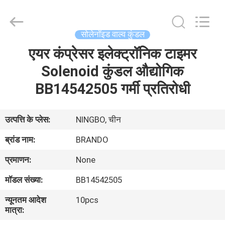
Ningbo
Brando
Hardware
Co.,
Ltd.
सोलेनॉइड वाल्व कुंडल
All
Rights
Reserved.
एयर कंप्रेसर इलेक्ट्रॉनिक टाइमर
घर
Solenoid कुंडल औद्योगिक
उत्पाद
BB14542505 गर्मी प्रतिरोधी
हमारे
उत्पत्ति के प्लेस:
NINGBO, चीन
बारे
ब्रांड नाम:
BRANDO
में
प्रमाणन:
None
मॉडल संख्या:
BB14542505
कारखाने
न्यूनतम आदेश
10pcs
का
मात्रा:
दौरा