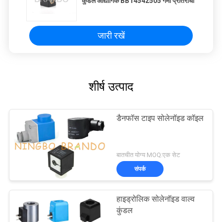
कुंडल औद्योगिक BB14542505 गर्मी प्रतिरोधी
जारी रखें
शीर्ष उत्पाद
डैनफॉस टाइप सोलेनॉइड कॉइल
बातचीत योग्य MOQ:एक सेट
संपर्क
हाइड्रोलिक सोलेनॉइड वाल्व
कुंडल