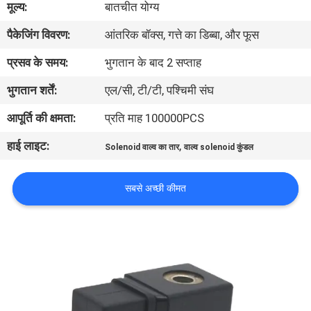
मूल्य:
बातचीत योग्य
पैकेजिंग विवरण:
आंतरिक बॉक्स, गत्ते का डिब्बा, और फूस
गुणवत्ता
नियंत्रण
प्रसव के समय:
भुगतान के बाद 2 सप्ताह
भुगतान शर्तें:
एल/सी, टी/टी, पश्चिमी संघ
हमसे
आपूर्ति की क्षमता:
प्रति माह 100000PCS
संपर्क
हाई लाइट:
,
Solenoid वाल्व का तार
वाल्व solenoid कुंडल
करें
सबसे अच्छी कीमत
उद्धरण
मांगें
COMPANY
NEWS