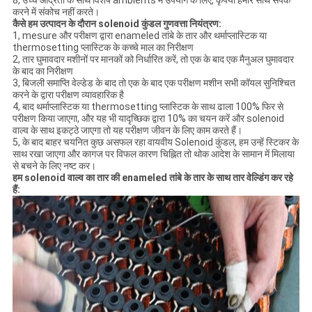
8, उच्च आर्द्रता के साथ विशेष ambients में उपयोग के लिए, कृपया हमारे साथ संपर्क
करने में संकोच नहीं करते।
कैसे हम उत्पादन के दौरान solenoid कुंडल गुणवत्ता नियंत्रण:
1, mesure और परीक्षण द्वारा enameled तांबे के तार और थर्माप्लास्टिक या
thermosetting प्लास्टिक के कच्चे माल का निरीक्षण
2, तार घुमावदार मशीनों पर मानकों को निर्धारित करें, तो एक के बाद एक मैनुअल घुमावदार
के बाद का निरीक्षण
3, बिजली समाप्ति वेल्डेड के बाद तो एक के बाद एक परीक्षण मशीन सभी कॉयल सुनिश्चित
करने के द्वारा परीक्षण व्यावहारिक है
4, बाद थर्माप्लास्टिक या thermosetting प्लास्टिक के साथ ढाला 100% फिर से
परीक्षण किया जाएगा, और यह भी यादृच्छिक द्वारा 10% का चयन करें और solenoid
वाल्व के साथ इकट्ठे जाएगा तो यह परीक्षण जीवन के लिए काम करते हैं।
5, के बाद बाहर चयनित कुछ असफल रहा वायवीय Solenoid कुंडल, हम उन्हें स्टिकर के
साथ रखा जाएगा और कागज पर विफल कारण चिह्नित तो थोक आदेश के सामान में मिलाया
से बचने के लिए नष्ट कर।
हम solenoid वाल्व का तार की enameled तांबे के तार के साथ तार वेल्डिंग कर रहे
हैं: