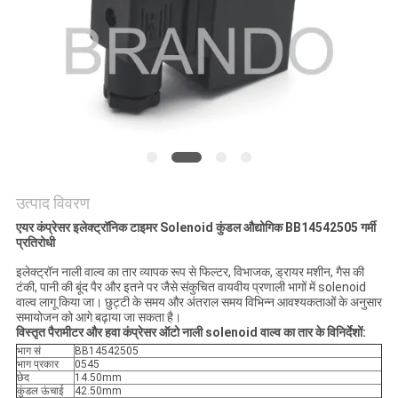
साइटमैप
गोपनीयता
नीति
उत्पाद विवरण
एयर कंप्रेसर इलेक्ट्रॉनिक टाइमर Solenoid कुंडल औद्योगिक BB14542505 गर्मी
प्रतिरोधी
इलेक्ट्रॉन नाली वाल्व का तार व्यापक रूप से फिल्टर, विभाजक, ड्रायर मशीन, गैस की
टंकी, पानी की बूंद पैर और इतने पर जैसे संकुचित वायवीय प्रणाली भागों में solenoid
वाल्व लागू किया जा। छुट्टी के समय और अंतराल समय विभिन्न आवश्यकताओं के अनुसार
समायोजन को आगे बढ़ाया जा सकता है।
विस्तृत पैरामीटर और हवा कंप्रेसर ऑटो नाली solenoid वाल्व का तार के विनिर्देशों:
भाग सं
BB14542505
भाग प्रकार
0545
छेद
14.50mm
कुंडल ऊंचाई
42.50mm