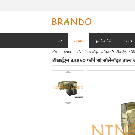
घर
उत्पाद
हमारे बारे में
कारखाने
होम
उत्पाद
सोलोनॉयड कॉइल कनेक्टर
डीआईएन 4365
डीआईएन 43650 फॉर्म सी सोलेनॉइड वाल्