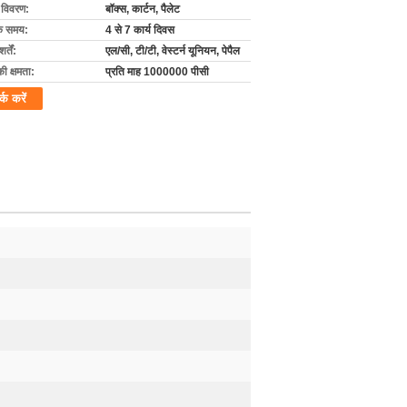
ग विवरण:
बॉक्स, कार्टन, पैलेट
के समय:
4 से 7 कार्य दिवस
्तें:
एल/सी, टी/टी, वेस्टर्न यूनियन, पेपैल
की क्षमता:
प्रति माह 1000000 पीसी
र्क करें