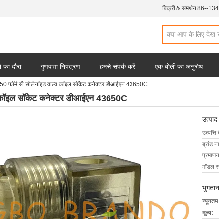
बिक्री & समर्थन:
86--13
 का दौरा
गुणवत्ता नियंत्रण
हमसे संपर्क करें
एक बोली का अनुरोध
0 फॉर्म सी सोलेनॉइड वाल्व कॉइल सॉकेट कनेक्टर डीआईएन 43650C
व कॉइल सॉकेट कनेक्टर डीआईएन 43650C
उत्पाद
उत्पत्ति 
ब्रांड न
प्रमाणन
मॉडल सं
भुगतान
न्यूनतम
मूल्य: