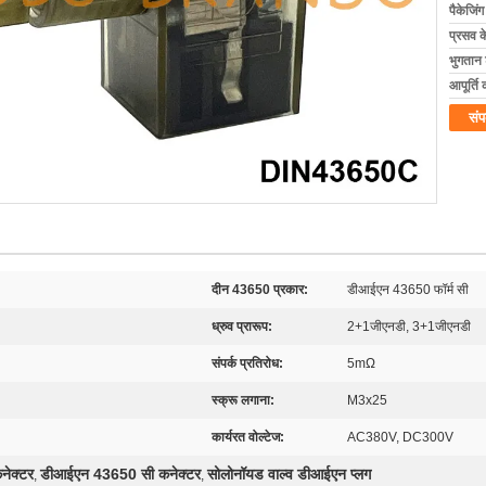
पैकेजिं
प्रसव 
भुगतान शर
आपूर्ति 
संप
दीन 43650 प्रकार:
डीआईएन 43650 फॉर्म सी
ध्रुव प्रारूप:
2+1जीएनडी, 3+1जीएनडी
संपर्क प्रतिरोध:
5mΩ
स्क्रू लगाना:
M3x25
कार्यरत वोल्टेज:
AC380V, DC300V
नेक्टर
डीआईएन 43650 सी कनेक्टर
सोलोनॉयड वाल्व डीआईएन प्लग
,
,