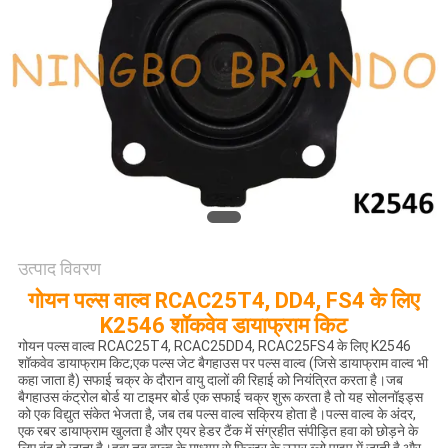
साइटमैप
गोपनीयता
नीति
उत्पाद विवरण
गोयन पल्स वाल्व RCAC25T4, DD4, FS4 के लिए
K2546 शॉकवेव डायाफ्राम किट
गोयन पल्स वाल्व RCAC25T4, RCAC25DD4, RCAC25FS4 के लिए K2546
शॉकवेव डायाफ्राम किट;एक पल्स जेट बैगहाउस पर पल्स वाल्व (जिसे डायाफ्राम वाल्व भी
कहा जाता है) सफाई चक्र के दौरान वायु दालों की रिहाई को नियंत्रित करता है।जब
बैगहाउस कंट्रोल बोर्ड या टाइमर बोर्ड एक सफाई चक्र शुरू करता है तो यह सोलनॉइड्स
को एक विद्युत संकेत भेजता है, जब तब पल्स वाल्व सक्रिय होता है।पल्स वाल्व के अंदर,
एक रबर डायाफ्राम खुलता है और एयर हेडर टैंक में संग्रहीत संपीड़ित हवा को छोड़ने के