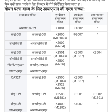
लिए बंद हो जाता है।हवा तब वाल्व के माध्यम से फिल्टर के ऊपर ब्लो पाइप में जाती है और
फिर उन्हें साफ करने के लिए फिल्टर में नीचे निर्देशित किया जाता है।
गोयन पल्स वाल्व के लिए डायाफ्राम की क्रम संख्या:
पल्स वाल्व मॉडल
एनबीआर
एफकेएम
कम तापमान
डायाफ्राम
डायाफ्राम
डायाफ्राम
मॉडल
मॉडल
मॉडल
आरसीए10-6टी
K1001
K1002
/
सीए20टी
आरसीए20टी
K2000
के2007
/
(M1204B)
K2002
सीए20डीडी
आरसीए20डीडी
(M764)
सीए25टी
आरसीए25टी
K2501
K2503
K2504
(M1183B)
(M1887)
सीए25डीडी
आरसीए25डीडी
K2502
(M736)
सीएसी25एफएस
आरसीए25एफएस
सीए25एमएम
आरसीए25एमएम
CA32T
आरसीए32टी
K2500
K2503
/
(M1183)
(M1887)
K2522
(M736)
सीए35टी
आरसीए35टी
K3500
K3501
K3502
(M1581)
(M1591)
सीए40टी
आरसीए40टी
K4000
K4007
/
(M1182)
सीए40एमएम
आरसीए40एमएम