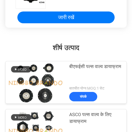
जारी रखें
शीर्ष उत्पाद
बीएफईसी पल्स वाल्व डायाफ्राम
बातचीत योग्य MOQ:1 सेट
संपर्क
ASCO पल्स वाल्व के लिए
डायाफ्राम