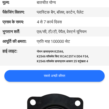
मूल्य:
बातचीत योग्य
पैकेजिंग विवरण:
प्लास्टिक बैग, बॉक्स, कार्टन, पैलेट
गुणवत्ता
नियंत्रण
प्रसव के समय:
4 से 7 कार्य दिवस
भुगतान शर्तें:
एल/सी, टी/टी, पेपैल, वेस्टर्न यूनियन
हमसे
आपूर्ति की क्षमता:
प्रति माह 100000 सेट
संपर्क
हाई लाइट:
,
गोयन डायाफ्राम K2546
करें
,
K2546 शॉकवेव किट RCAC25T4 DD4 FS4
K2546 शॉकवेव डायाफ्राम आकार 25 श्रृंखला 4
उद्धरण
सबसे अच्छी कीमत
मांगें
COMPANY
NEWS