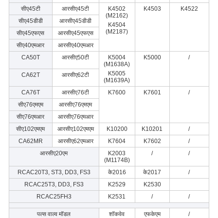
सीए45टी
आरसीए45टी
K4502
K4503
K4522
(M2162)
सीए45डीडी
आरसीए45डीडी
K4504
(M2187)
सीए45एफएस
आरसीए45एफएस
सीए40एमआर
आरसीए40एमआर
CA50T
आरसीए50टी
K5004
K5000
/
(M1638A)
K5005
CA62T
आरसीए62टी
(M1639A)
CA76T
आरसीए76टी
K7600
K7601
/
सीए76एमएम
आरसीए76एमएम
सीए76एमआर
आरसीए76एमआर
सीए102एमएम
आरसीए102एमएम
K10200
K10201
/
CA62MR
आरसीए62एमआर
K7604
K7602
/
आरसीए20एम
K2003
/
/
(M1174B)
RCAC20T3, ST3, DD3, FS3
के2016
के2017
/
RCAC25T3, DD3, FS3
K2529
K2530
RCAC25FH3
K2531
/
/
पल्स वाल्व मॉडल
शॉकवेव
एफकेएम
/