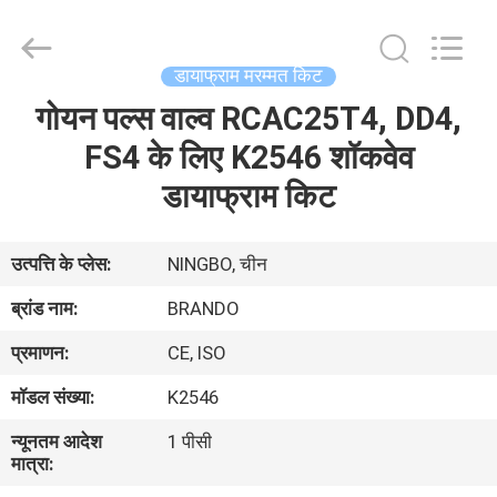
Ningbo
Brando
Hardware
Co.,
Ltd.
डायाफ्राम मरम्मत किट
All
Rights
Reserved.
गोयन पल्स वाल्व RCAC25T4, DD4,
घर
FS4 के लिए K2546 शॉकवेव
उत्पाद
डायाफ्राम किट
हमारे
उत्पत्ति के प्लेस:
NINGBO, चीन
बारे
ब्रांड नाम:
BRANDO
में
प्रमाणन:
CE, ISO
मॉडल संख्या:
K2546
कारखाने
न्यूनतम आदेश
1 पीसी
का
मात्रा:
दौरा