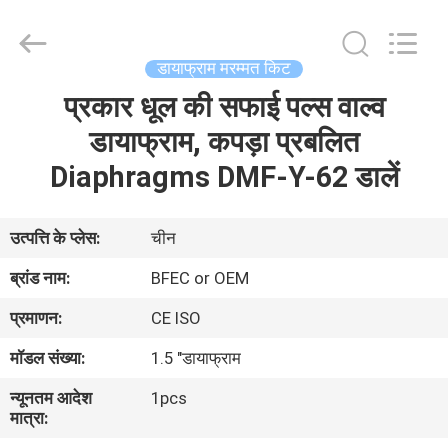
Ningbo
Brando
Hardware
Co.,
Ltd.
डायाफ्राम मरम्मत किट
All
Rights
Reserved.
प्रकार धूल की सफाई पल्स वाल्व
घर
डायाफ्राम, कपड़ा प्रबलित
उत्पाद
Diaphragms DMF-Y-62 डालें
हमारे
उत्पत्ति के प्लेस:
चीन
बारे
ब्रांड नाम:
BFEC or OEM
में
प्रमाणन:
CE ISO
मॉडल संख्या:
1.5 "डायाफ्राम
कारखाने
न्यूनतम आदेश
1pcs
का
मात्रा:
दौरा