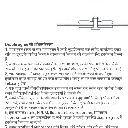
Diaphragms की अधिक विवरण:
1, डायाफ्राम (रबर या रबर डायाफ्राम में कपड़े सुदृढीकरण) एक सटीक कार्यात्मक दबाव
जाँच या ड्राइविंग शक्ति के रूप में तरल पदार्थ के दबाव को बदलने के लिए इस्तेमाल हिस्सा
है
2, डायाफ्राम व्यापक रूप से दबाव सेंसर, actuators, पर बंद switchs के फार्म के
साथ ऑटोमोबाइल, नियंत्रकों, घरेलू गैस सुविधाओं और उपकरणों में इस्तेमाल किया गया है
3, रबर डायाफ्राम में कपड़ा-सुदृढीकरण डायाफ्राम निर्माण के हिस्से के रूप में एक
इंजीनियर कपड़े सामग्री की एक परत का उपयोग। कपड़े की यह परत जबरदस्त डिजाइन
felxibity देना
4, एक बहुत पतली दीवारों डायाफ्राम उच्च दबाव का सामना कर सकते बहुत लचीला है और
दबाव विविधताओं minior के लिए उत्तरदायी है, जबकि शेष
5, कपड़े पॉलिएस्टर, नायलॉन और आमतौर पर सबसे अनुप्रयोगों के लिए इस्तेमाल किया
रेशम अर्द, उच्च तापमान के संपर्क में उन अनुप्रयोगों के लिए इस्तेमाल कपड़े के बने। उन
अनुप्रयोगों है कि अत्यंत उच्च शक्ति की आवश्यकता होती है
6, इस तरह के nitrile, EPDM, fluorocarbon, neoprene, सिलिकॉन,
fluorosilicone रूप इलास्टोमर, के सभी प्रकार के कपड़े प्रबलित diaphragms में
इस्तेमाल किया जा सकता है।
7, कपड़ा प्रबलित diaphragms कोई रिसाव, कोई स्नेहन, कोई टूटे बल, कोई घर्षण,