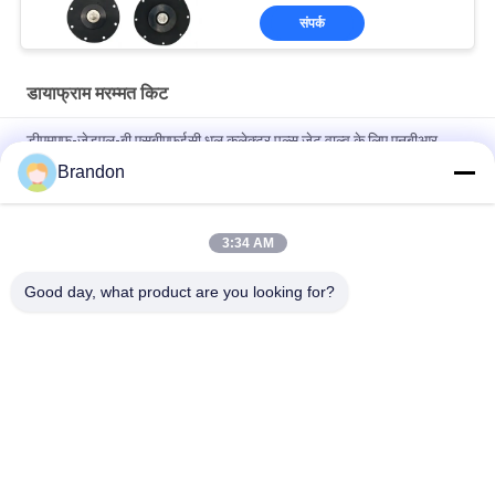
संपर्क
डायाफ्राम मरम्मत किट
डीएमएफ-जेडएल-बी एसबीएफईसी धूल कलेक्टर पल्स जेट वाल्व के लिए एनबीआर
डायाफ्राम
Brandon
BFEC पल्स जेट वाल्व 3/4 '' DMF-Z-20 DMF-ZM-20 . के लिए डायाफ्राम
3:34 AM
SBFEC पल्स वाल्व 1 '' DMF-Z-25 DMF-ZM-25 DMF-Y-25 के लिए
डायाफ्राम
Good day, what product are you looking for?
लोकप्रिय श्रेणियां
सभी
वायवीय सिलेंडर वाल्व
वायवीय पल्स वाल्व
वायवीय Solenoid वाल्व
सोलेनॉइड वाल्व कुंडल