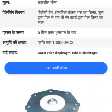
मूल्य:
बातचीत योग्य
पैकेजिंग विवरण:
पीवीसी बैग, आंतरिक बॉक्स, गत्ते का डिब्बा, फूस
गुणवत्ता
द्वारा पैक से; यह भी रंग कार्ड द्वारा पैक किया जा
नियंत्रण
सक
प्रसव के समय:
5 दिन काम भुगतान के बाद
हमसे
आपूर्ति की क्षमता:
प्रति माह 100000PCS
संपर्क
हाई लाइट:
,
water valve diaphragm
rubber diaphragm
करें
सबसे अच्छी कीमत
उद्धरण
मांगें
COMPANY
NEWS