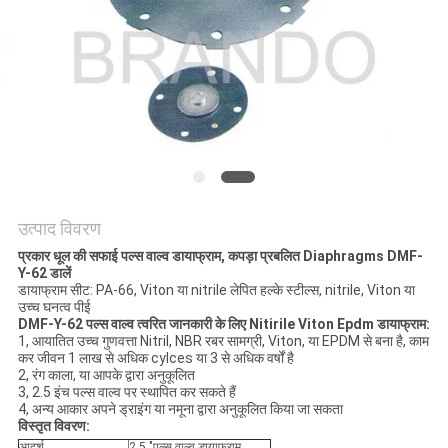
साइटमैप
गोपनीयता
नीति
उत्पाद विवरण
प्रकार धूल की सफाई पल्स वाल्व डायाफ्राम, कपड़ा प्रबलित Diaphragms DMF-
Y-62 डालें
डायाफ्राम सीट: PA-66, Viton या nitrile लेपित हल्के स्टील्स, nitrile, Viton या
उच्च घनत्व पीई
DMF-Y-62 पल्स वाल्व त्वरित जानकारी के लिए Nitirile Viton Epdm डायाफ्राम:
1, आयातित उच्च गुणवत्ता Nitril, NBR रबर सामग्री, Viton, या EPDM से बना है, काम
कर जीवन 1 लाख से अधिक cylces या 3 से अधिक वर्षों है
2, रंग काला, या आपके द्वारा अनुकूलित
3, 2.5 इंच पल्स वाल्व पर स्थापित कर सकते हैं
4, अन्य आकार अपने ड्राइंग या नमूना द्वारा अनुकूलित किया जा सकता
विस्तृत विवरण:
आदर्श
2.5 "पल्स वाल्व डायाफ्राम