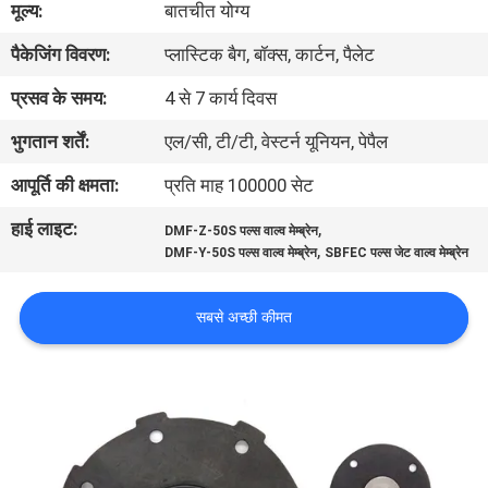
मूल्य:
बातचीत योग्य
पैकेजिंग विवरण:
प्लास्टिक बैग, बॉक्स, कार्टन, पैलेट
गुणवत्ता
नियंत्रण
प्रसव के समय:
4 से 7 कार्य दिवस
भुगतान शर्तें:
एल/सी, टी/टी, वेस्टर्न यूनियन, पेपैल
हमसे
आपूर्ति की क्षमता:
प्रति माह 100000 सेट
संपर्क
हाई लाइट:
,
DMF-Z-50S पल्स वाल्व मेम्ब्रेन
करें
,
DMF-Y-50S पल्स वाल्व मेम्ब्रेन
SBFEC पल्स जेट वाल्व मेम्ब्रेन
उद्धरण
सबसे अच्छी कीमत
मांगें
COMPANY
NEWS