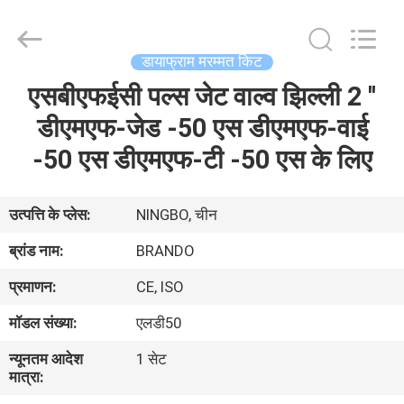
Ningbo
Brando
Hardware
Co.,
Ltd.
डायाफ्राम मरम्मत किट
All
Rights
Reserved.
एसबीएफईसी पल्स जेट वाल्व झिल्ली 2 ''
घर
डीएमएफ-जेड -50 एस डीएमएफ-वाई
उत्पाद
-50 एस डीएमएफ-टी -50 एस के लिए
हमारे
उत्पत्ति के प्लेस:
NINGBO, चीन
बारे
ब्रांड नाम:
BRANDO
में
प्रमाणन:
CE, ISO
मॉडल संख्या:
एलडी50
कारखाने
न्यूनतम आदेश
1 सेट
का
मात्रा:
दौरा