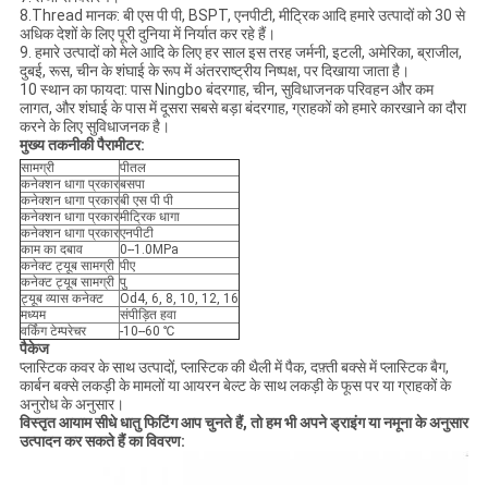
8.Thread मानक: बी एस पी पी, BSPT, एनपीटी, मीट्रिक आदि हमारे उत्पादों को 30 से
अधिक देशों के लिए पूरी दुनिया में निर्यात कर रहे हैं।
9. हमारे उत्पादों को मेले आदि के लिए हर साल इस तरह जर्मनी, इटली, अमेरिका, ब्राजील,
दुबई, रूस, चीन के शंघाई के रूप में अंतरराष्ट्रीय निष्पक्ष, पर दिखाया जाता है।
10 स्थान का फायदा: पास Ningbo बंदरगाह, चीन, सुविधाजनक परिवहन और कम
लागत, और शंघाई के पास में दूसरा सबसे बड़ा बंदरगाह, ग्राहकों को हमारे कारखाने का दौरा
करने के लिए सुविधाजनक है।
मुख्य तकनीकी पैरामीटर:
सामग्री
पीतल
कनेक्शन धागा प्रकार
बसपा
कनेक्शन धागा प्रकार
बी एस पी पी
कनेक्शन धागा प्रकार
मीट्रिक धागा
कनेक्शन धागा प्रकार
एनपीटी
काम का दबाव
0--1.0MPa
कनेक्ट ट्यूब सामग्री
पीए
कनेक्ट ट्यूब सामग्री
पु
ट्यूब व्यास कनेक्ट
Od4, 6, 8, 10, 12, 16
मध्यम
संपीड़ित हवा
वर्किंग टेम्परेचर
-10--60 ℃
पैकेज
प्लास्टिक कवर के साथ उत्पादों, प्लास्टिक की थैली में पैक, दफ़्ती बक्से में प्लास्टिक बैग,
कार्बन बक्से लकड़ी के मामलों या आयरन बेल्ट के साथ लकड़ी के फूस पर या ग्राहकों के
अनुरोध के अनुसार।
विस्तृत आयाम सीधे धातु फिटिंग आप चुनते हैं, तो हम भी अपने ड्राइंग या नमूना के अनुसार
उत्पादन कर सकते हैं का विवरण: