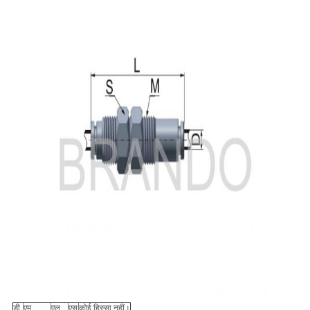
डी
एम
एल
एस
कोई हिस्सा नहीं।