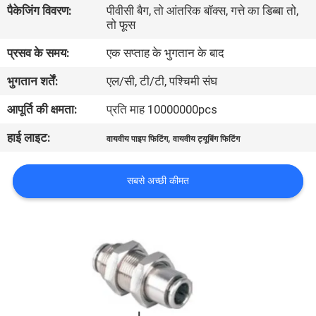
पैकेजिंग विवरण:
पीवीसी बैग, तो आंतरिक बॉक्स, गत्ते का डिब्बा तो,
तो फूस
गुणवत्ता
प्रसव के समय:
एक सप्ताह के भुगतान के बाद
नियंत्रण
भुगतान शर्तें:
एल/सी, टी/टी, पश्चिमी संघ
हमसे
आपूर्ति की क्षमता:
प्रति माह 10000000pcs
संपर्क
हाई लाइट:
,
वायवीय पाइप फिटिंग
वायवीय ट्यूबिंग फिटिंग
करें
सबसे अच्छी कीमत
उद्धरण
मांगें
COMPANY
NEWS