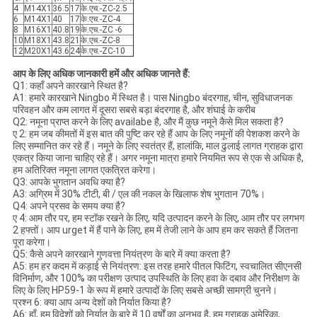
4
M14X1
36.5
17
के.एच.-ZC-2.5
6
M14X1
40
17
के.एच.-ZC-4
8
M16X1
40.8
19
के.एच.-ZC -6
10
M18X1
43.8
21
के.एच.-ZC-8
12
M20X1
43.6
24
के.एच.-ZC-10
आप के लिए अधिक जानकारी हमें और अधिक जानते हैं:
Q1: कहाँ अपने कारखाने स्थित है?
A1: हमारे कारखाने Ningbo में स्थित है। पास Ningbo बंदरगाह, चीन, सुविधाजनक
परिवहन और कम लागत में दूसरा सबसे बड़ा बंदरगाह है, और शंघाई के करीब
Q2: नमूना प्राप्त करने के लिए availabe है, और मैं कुछ नमूने कैसे मिल सकता है?
ए 2: हम जब कीमतों में इस बात की पुष्टि कर रहे हैं आप के लिए नमूनों की पेशकश करने के
लिए सम्मानित कर रहे हैं। नमूने के लिए स्वतंत्र हैं, हालांकि, माल ढुलाई लागत ग्राहक द्वारा
एकत्र किया जाना चाहिए रहे हैं। अगर नमूना मात्रा हमारे नियमित रूप से एक से अधिक है,
हम अतिरिक्त नमूना लागत एकत्रित करेगा।
Q3: आपके भुगतान अवधि क्या है?
A3: अग्रिम में 30% टीटी, बी / एल की नकल के खिलाफ शेष भुगतान 70%।
Q4: अपने प्रसव के समय क्या है?
ए 4: आम तौर पर, हम स्टॉक रखने के लिए, यदि उत्पादन करने के लिए, आम तौर पर लगभग
2 हफ्तों। आप urget में हैं पाने के लिए, हम में तेजी लाने के आप हम कर सकते हैं जितना
पूरा करेगा।
Q5: कैसे अपने कारखाने गुणवत्ता नियंत्रण के बारे में क्या करता है?
A5: हम हर कदम में कड़ाई से नियंत्रण: इस तरह हमारे पीतल फिटिंग, स्वचालित सीएनसी
विनिर्माण, और 100% का परीक्षण उत्पाद उपस्थिति के लिए हवा के दबाव और निरीक्षण के
लिए के लिए HP59-1 के रूप में हमारे उत्पादों के लिए सबसे अच्छी सामग्री चुनने।
प्रश्न 6: क्या आप अन्य देशों को निर्यात किया है?
A6: हाँ, हम विदेशों को निर्यात के बारे में 10 वर्षों का अनुभव है, हम ग्राहक अमेरिका,