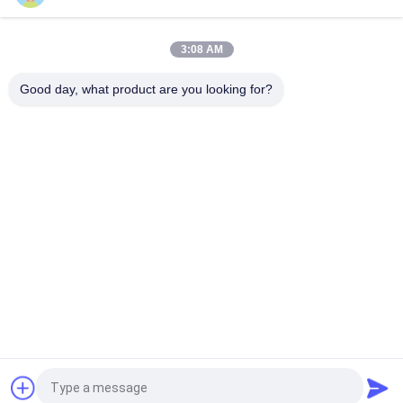
1/2 '' 12mm PC12 पुरुष सीधे प्लास्टिक वायवीय नली फिटिंग कनेक्ट करने के लिए
धक्का
3:08 AM
SK-30 SEISHIN टाइप हॉपर सिलो के लिए वायवीय हवा का नल SK30
Good day, what product are you looking for?
लोकप्रिय श्रेणियां
सभी
वायवीय सिलेंडर वाल्व
वायवीय पल्स वाल्व
वायवीय Solenoid वाल्व
सोलेनॉइड वाल्व कुंडल
सोलेनॉइड वाल्व आर्मेचर
पल्स जेट वाल्व
प्रशीतन सोलोनाइड वाल्व
वायवीय नली फिटिंग
एक बोली का अनुरोध